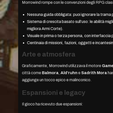
Morrowind rompe con le convenzioni degli RPG class
Nessuna guida obbligata: puoi ignorare la trama 
Sistema di crescita basato sull’uso: le abilità mi
migliora Armi Corte).
Visuale in prima o terza persona, con interfaccia 
Centinaia di missioni, fazioni, oggetti e incantesi
Arte e atmosfera
Graficamente, Morrowind utilizzava il motore
Game
città come
Balmora
,
Ald’ruhn
e
Sadrith Mora
han
aggiunge un tocco epico e malinconico.
Espansioni e legacy
Il gioco ha ricevuto due espansioni: