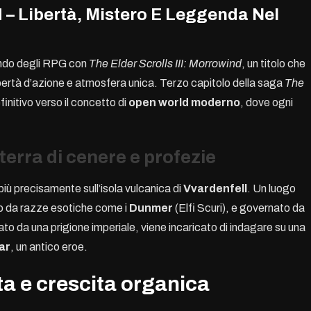
d – Libertà, Mistero E Leggenda Nel
ondo degli RPG con
The Elder Scrolls III: Morrowind
, un titolo che
ibertà d’azione e atmosfera unica. Terzo capitolo della saga
The
initivo verso il concetto di
open world moderno
, dove ogni
erra di cenere e profezie
 più precisamente sull’isola vulcanica di
Vvardenfell
. Un luogo
o da razze esotiche come i
Dunmer
(Elfi Scuri), e governato da
berato da una prigione imperiale, viene incaricato di indagare su una
ar
, un antico eroe.
a e crescita organica