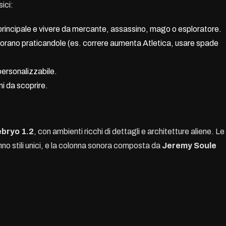
ici:
principale e vivere da mercante, assassino, mago o esploratore.
gliorano praticandole (es. correre aumenta Atletica, usare spade
personalizzabile.
mi da scoprire.
bryo 1.2
, con ambienti ricchi di dettagli e architetture aliene. Le
no stili unici, e la colonna sonora composta da
Jeremy Soule