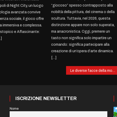
“giocoso” spesso contrapposto alla
oli di Night City, un luogo
nobiltà della pittura, del cinema o della
ologia avanzata convive
scultura. Tuttavia, nel 2026, questa
nza sociale, il gioco offre
distinzione appare non solo superata,
a immersiva e complessa.
ma anacronistica. Oggi, premere un
stopico e Affascinante:
tasto non significa solo impartire un
…]
comando: significa partecipare alla
creazione di un’opera d’arte dinamica.
[…]
Le diverse facce della monetizzazione nei videogiochi: Battle Pass, Loot Box e Pay-to-Win
ISCRIZIONE NEWSLETTER
Nome