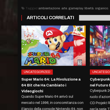
Tagged
ambientazione
,
arte
,
gameplay
,
libertà
,
organico
,
ARTICOLI CORRELATI
UNCATEGORIZED
UNCATEGO
Super Mario 64: La Rivoluzione a
Cyberpunk
64 Bit che Ha Cambiato i
nel Futuro 
Cyberpunk 20
Videogiochi
Quando Super Mario 64 arrivò sul
ruolo d’azio
mercato nel 1996, in concomitanza con
CD Projekt R
il lancio della console Nintendo 64, non
per la serie