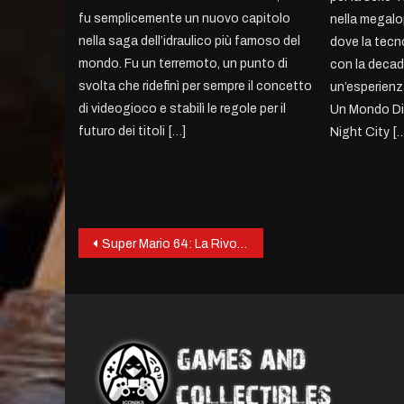
fu semplicemente un nuovo capitolo
nella megalop
nella saga dell’idraulico più famoso del
dove la tecn
mondo. Fu un terremoto, un punto di
con la decade
svolta che ridefinì per sempre il concetto
un’esperienz
di videogioco e stabilì le regole per il
Un Mondo Di
futuro dei titoli […]
Night City [
Post
Super Mario 64: La Rivoluzione a 64 Bit che Ha Cambiato i Videogiochi
navigation