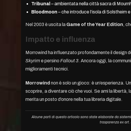
Tribunal
– ambientata nella città sacra di Mourn
Bloodmoon
– che introduce l’isola di Solstheim e 
Nel 2003 è uscita la
Game of the Year Edition
, c
Impatto e influenza
Morrowind ha influenzato profondamente il design de
Skyrim
e persino
Fallout 3
. Ancora oggi, la communi
miglioramenti tecnici.
Morrowind
non è solo un gioco: è un’esperienza. Un
scoprire, a diventare ciò che vuoi. Se ami la libertà,
merita un posto d’onore nella tua libreria digitale.
Alcune parti di questo articolo sono state elaborate da sistemi
trasparenza ex art