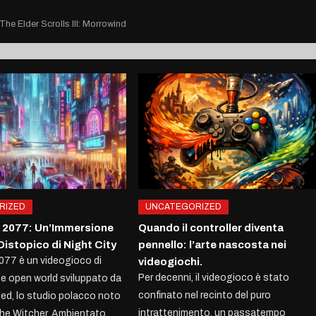
The Elder Scrolls III: Morrowind
RIZED
UNCATEGORIZED
 2077: Un’Immersione
Quando il controller diventa
Distopico di Night City
pennello: l’arte nascosta nei
77 è un videogioco di
videogiochi.
Per decenni, il videogioco è stato
ne open world sviluppato da
confinato nel recinto del puro
ed, lo studio polacco noto
intrattenimento, un passatempo
 The Witcher. Ambientato