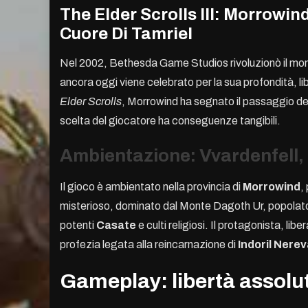
The Elder Scrolls III: Morrowin
Cuore Di Tamriel
Nel 2002, Bethesda Game Studios rivoluzionò il m
ancora oggi viene celebrato per la sua profondità, l
Elder Scrolls
, Morrowind ha segnato il passaggio def
scelta del giocatore ha conseguenze tangibili.
Ambientazione: Vvardenfell, t
Il gioco è ambientato nella provincia di
Morrowind
,
misterioso, dominato dal Monte Dagoth Ur, popolat
potenti
Casate
e culti religiosi. Il protagonista, li
profezia legata alla reincarnazione di
Indoril Nerev
Gameplay: libertà assolut