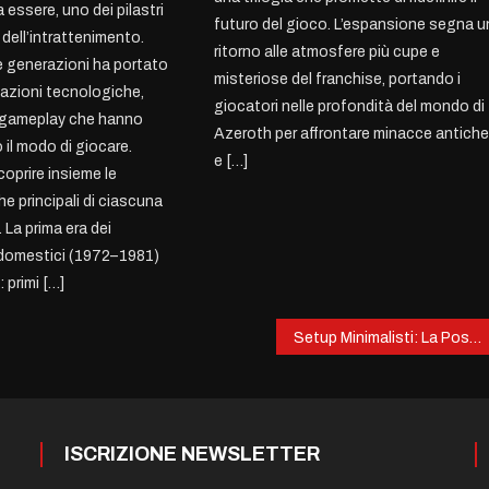
essere, uno dei pilastri
futuro del gioco. L’espansione segna u
a dell’intrattenimento.
ritorno alle atmosfere più cupe e
 generazioni ha portato
misteriose del franchise, portando i
azioni tecnologiche,
giocatori nelle profondità del mondo di
i gameplay che hanno
Azeroth per affrontare minacce antich
 il modo di giocare.
e […]
oprire insieme le
he principali di ciascuna
 La prima era dei
 domestici (1972–1981)
 primi […]
Setup Minimalisti: La Postazione da Gaming come Opera d’Arte
ISCRIZIONE NEWSLETTER