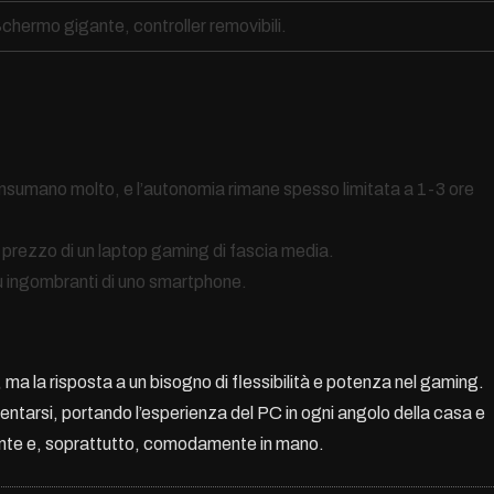
chermo gigante, controller removibili.
nsumano molto, e l’autonomia rimane spesso limitata a 1-3 ore
l prezzo di un laptop gaming di fascia media.
ù ingombranti di uno smartphone.
ma la risposta a un bisogno di flessibilità e potenza nel gaming.
ventarsi, portando l’esperienza del PC in ogni angolo della casa e
otente e, soprattutto, comodamente in mano.