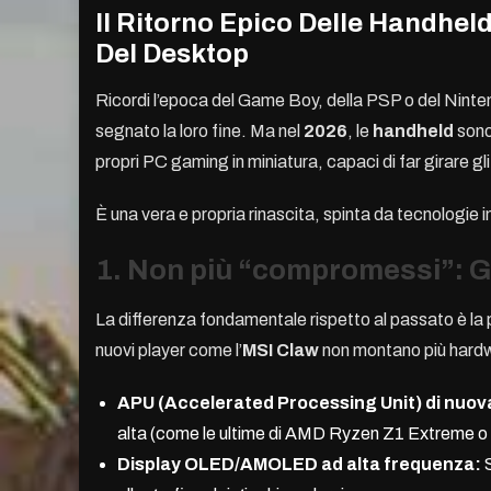
Il Ritorno Epico Delle Handhel
Del Desktop
Ricordi l’epoca del Game Boy, della PSP o del Nin
segnato la loro fine. Ma nel
2026
, le
handheld
sono 
propri PC gaming in miniatura, capaci di far girare gli
È una vera e propria rinascita, spinta da tecnologie 
1. Non più “compromessi”: G
La differenza fondamentale rispetto al passato è la 
nuovi player come l’
MSI Claw
non montano più hardw
APU (Accelerated Processing Unit) di nuov
alta (come le ultime di AMD Ryzen Z1 Extreme o In
Display OLED/AMOLED ad alta frequenza:
S