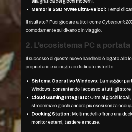
alla grafica dei giochi moderni.
Memorie SSD NVMe ultra-veloci:
Tempi di car
Il risultato? Puoi giocare a titoli come
Cyberpunk 20
comodamente sul divano o in viaggio.
2. L’ecosistema PC a portata
Il successo di queste nuove handheld è legato alla 
proprietario e un negozio dedicato ristretto:
Sistema Operativo Windows:
La maggior part
Windows, consentendo l’accesso a tutti gli sto
Cloud Gaming Integrato:
Oltre ai giochi local
streammare giochi ancora più esosi senza occup
Docking Station:
Molti modelli offrono una dock
monitor esterni, tastiere e mouse.