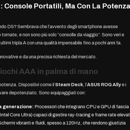
d: Console Portatili, Ma Con La Potenz
tendo DS? Sembrava che l’avvento degli smartphone avesse
tornate, e non sono più solo “consolle da viaggio”. Sono veri e
 ultimi tripla A con una qualità impensabile fino a pochi anni fa.
innovative e da una precisa richiesta del mercato.
iochi AAA in palma di mano
potenza. Dispositivi come il
Steam Deck
, l’
ASUS ROG Ally
e i
are depotenziato. Sono equipaggiati con:
a generazione:
Processori che integrano CPU e GPU di fascia
tel Core Ultra) capaci di gestire ray-tracing e frame rate elevat
chermi vibranti e fluidi, spesso a 120Hz, che rendono giustizia