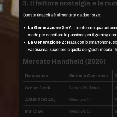
3. Il fattore nostalgia e la 
Questa rinascita è alimentata da due forze:
La Generazione X e Y:
I trentenni e quarantenni
modo per conciliare la passione per il gaming con
La Generazione Z:
Nata con lo smartphone, scopr
vastissima, superiore a quella dei giochi mobile “
Mercato Handheld (2026)
Dispositivo
Sistema Operativo
C
Steam Deck
SteamOS (Linux)
I
ASUS ROG Ally
Windows 11
S
MSI Claw
Windows 11
E