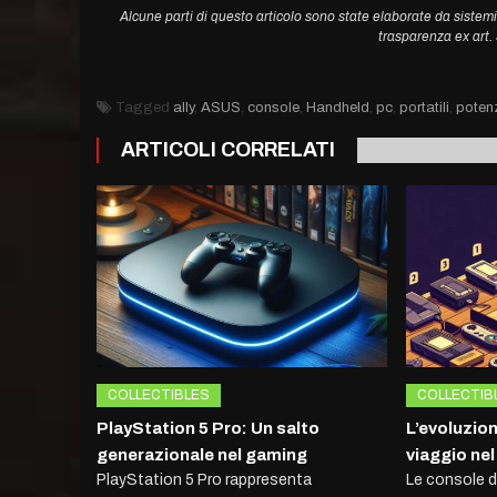
Alcune parti di questo articolo sono state elaborate da sistemi
trasparenza ex art
Tagged
ally
,
ASUS
,
console
,
Handheld
,
pc
,
portatili
,
poten
ARTICOLI CORRELATI
COLLECTIBLES
COLLECTIB
PlayStation 5 Pro: Un salto
L’evoluzion
generazionale nel gaming
viaggio ne
PlayStation 5 Pro rappresenta
Le console d