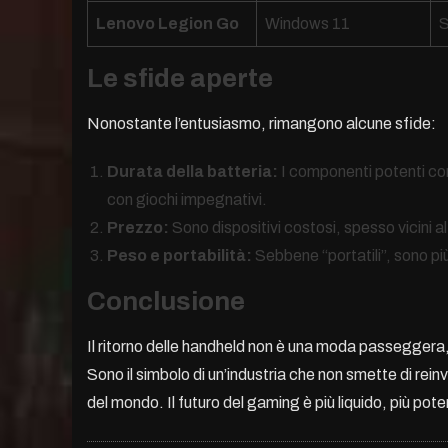
Lenovo Legion Go
Windows 11
S
Le sfide aperte
Nonostante l’entusiasmo, rimangono alcune sfide:
Durata della batteria:
I componenti potenti co
con giochi impegnativi.
Prezzo:
Sono dispositivi costosi, spesso vicini a
Peso e portabilità:
Sebbene “portatili”, sono pi
Conclusione
Il ritorno delle handheld non è una moda passeggera, 
Sono il simbolo di un’industria che non smette di rein
del mondo. Il futuro del gaming è più liquido, più p