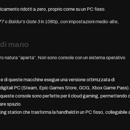
icamento ridotti a zero, proprio come su un PC fisso.
77
o
Baldur’s Gate 3
in 1080p, con impostazioni medio-alte,
 di mano
loro natura “aperta”. Non sono console con un sistema operativo
e di queste macchine esegue una versione ottimizzata di
re digitali PC (Steam, Epic Games Store, GOG, Xbox Game Pass).
i, queste console sono perfette per il cloud gaming, permettendo d
are spazio.
ing station che trasforma la handheld in un PC fisso, collegabile 