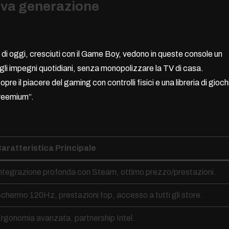
nuova generazione
 di oggi, cresciuti con il Game Boy, vedono in queste console un
 gli impegni quotidiani, senza monopolizzare la TV di casa.
e il piacere del gaming con controlli fisici e una libreria di gioch
freemium”.
aratteristica Principale
ntegrazione profonda con Steam, ottimo prezzo/prestazioni.
chermo 120Hz, prestazioni top, accesso a tutti gli store.
rgonomia avanzata, partnership Intel.