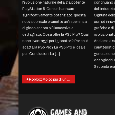
l’evoluzione naturale della già potente
continuano a 
PlayStation 5. Con un hardware
dell’industri
significativamente potenziato, questa
Ognuna delle
nuova console promette un’esperienza
con sé innov
di gioco ancora più immersiva e
grafiche e d
dettagliata. Cosa offre la PS5 Pro? Quali
rivoluzionato
sono i vantaggi per i giocatori? Per chi è
Andiamo a sc
adatta la PS5 Pro? La PS5 Pro è ideale
caratteristic
per: Conclusioni La […]
generazione.
videogiochi
Seconda era:
Post
Roblox: Molto più di un gioco, un Universo di Creatività e Connessione
navigation