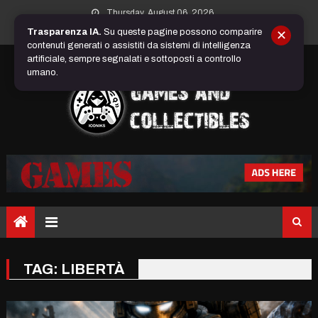
Skip
Thursday, August 06, 2026
to
Trasparenza IA.
Su queste pagine possono comparire
✕
content
contenuti generati o assistiti da sistemi di intelligenza
artificiale, sempre segnalati e sottoposti a controllo
umano.
TAG:
LIBERTÀ