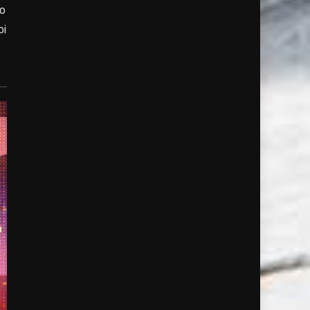
do
oi