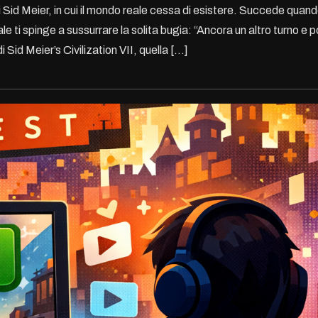
i Sid Meier, in cui il mondo reale cessa di esistere. Succede quan
le ti spinge a sussurrare la solita bugia: “Ancora un altro turno e p
i Sid Meier’s Civilization VII, quella […]