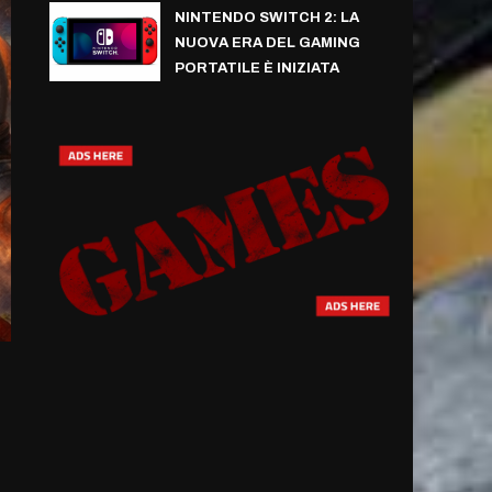
NINTENDO SWITCH 2: LA
NUOVA ERA DEL GAMING
PORTATILE È INIZIATA