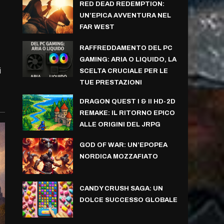
RED DEAD REDEMPTION:
UN’EPICA AVVENTURA NEL
FAR WEST
RAFFREDDAMENTO DEL PC
GAMING: ARIA O LIQUIDO, LA
i
SCELTA CRUCIALE PER LE
TUE PRESTAZIONI
DRAGON QUEST I & II HD-2D
REMAKE: IL RITORNO EPICO
ALLE ORIGINI DEL JRPG
GOD OF WAR: UN’EPOPEA
NORDICA MOZZAFIATO
CANDY CRUSH SAGA: UN
DOLCE SUCCESSO GLOBALE