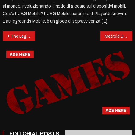
al mondo, rivoluzionando il modo di giocare sui dispositivi mobili.
Cos’è PUBG Mobile? PUBG Mobile, acronimo di PlayerUnknown’s
Battlegrounds Mobile, è un gioco di sopravvivenza […]
Post
The Legend of Zelda: un’avventura senza tempo
Metroid Dread: Il ritorno trionfale di Samus Aran
navigation
EDITORIAL POSTS