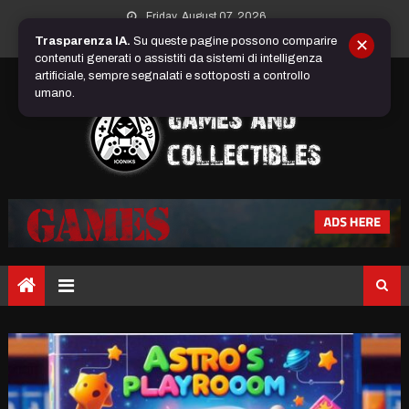
Skip
Friday, August 07, 2026
to
Trasparenza IA.
Su queste pagine possono comparire
✕
content
contenuti generati o assistiti da sistemi di intelligenza
artificiale, sempre segnalati e sottoposti a controllo
umano.