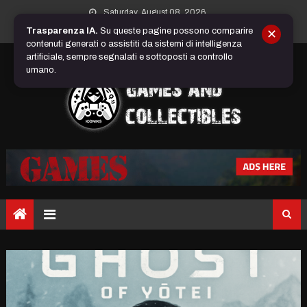
Skip
Saturday, August 08, 2026
to
Trasparenza IA.
Su queste pagine possono comparire
✕
content
contenuti generati o assistiti da sistemi di intelligenza
artificiale, sempre segnalati e sottoposti a controllo
umano.