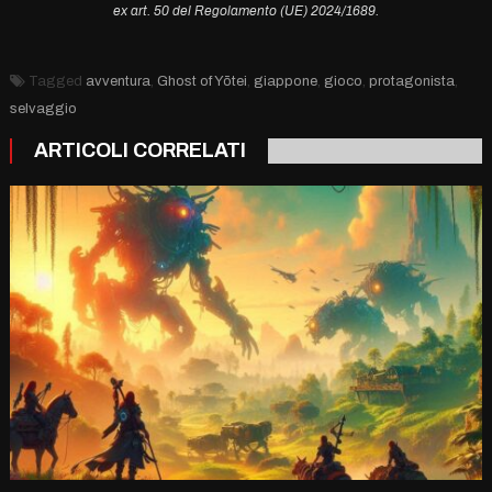
ex art. 50 del Regolamento (UE) 2024/1689.
Tagged
avventura
,
Ghost of Yōtei
,
giappone
,
gioco
,
protagonista
,
selvaggio
ARTICOLI CORRELATI