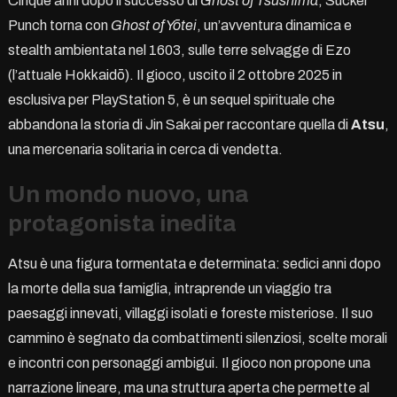
Cinque anni dopo il successo di
Ghost of Tsushima
, Sucker
Punch torna con
Ghost of Yōtei
, un’avventura dinamica e
stealth ambientata nel 1603, sulle terre selvagge di Ezo
(l’attuale Hokkaidō). Il gioco, uscito il 2 ottobre 2025 in
esclusiva per PlayStation 5, è un sequel spirituale che
abbandona la storia di Jin Sakai per raccontare quella di
Atsu
,
una mercenaria solitaria in cerca di vendetta.
Un mondo nuovo, una
protagonista inedita
Atsu è una figura tormentata e determinata: sedici anni dopo
la morte della sua famiglia, intraprende un viaggio tra
paesaggi innevati, villaggi isolati e foreste misteriose. Il suo
cammino è segnato da combattimenti silenziosi, scelte morali
e incontri con personaggi ambigui. Il gioco non propone una
narrazione lineare, ma una struttura aperta che permette al