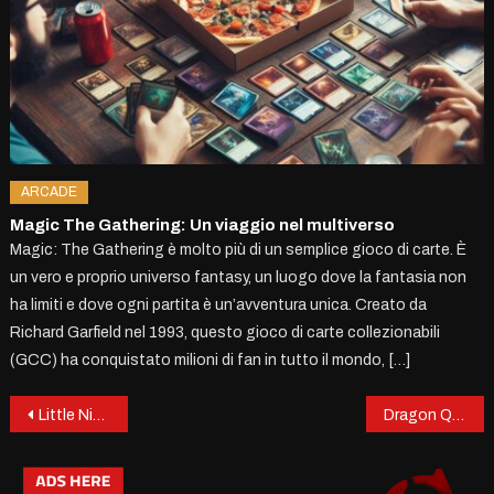
ARCADE
Magic The Gathering: Un viaggio nel multiverso
Magic: The Gathering è molto più di un semplice gioco di carte. È
un vero e proprio universo fantasy, un luogo dove la fantasia non
ha limiti e dove ogni partita è un’avventura unica. Creato da
Richard Garfield nel 1993, questo gioco di carte collezionabili
(GCC) ha conquistato milioni di fan in tutto il mondo, […]
Post
Little Nightmares III: L’Incubo si Fa in Due. Cosa Aspettarsi dal Terzo Capitolo
Dragon Quest I & II HD-2D Remake: il ritorno epico alle origini del JRPG
navigation