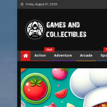
Skip
Friday, August 07, 2026
to
content
Hot
Action
Adventure
Arcade
Spo