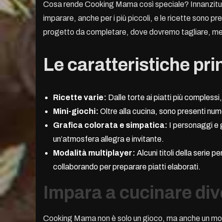
Cosa rende Cooking Mama così speciale? Innanzitutto,
imparare, anche per i più piccoli, e le ricette sono p
progetto da completare, dove dovremo tagliare, me
Le caratteristiche pr
Ricette varie:
Dalle torte ai piatti più compless
Mini-giochi:
Oltre alla cucina, sono presenti num
Grafica colorata e simpatica:
I personaggi e 
un’atmosfera allegra e invitante.
Modalità multiplayer:
Alcuni titoli della serie 
collaborando per preparare piatti elaborati.
Impara a cucinare div
Cooking Mama non è solo un gioco, ma anche un modo