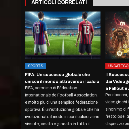
ARTICOLI CORRELATI
SPORTS
UNCATEGO
FIFA: Un successo globale che
Il Successo
unisce il mondo attraverso il calcio
dai Videog
FIFA, acronimo di Fédération
a Fallout e
Per decenni,
Internationale de Football Association,
videogiochi i
è molto più di una semplice federazione
sinonimo di 
sportiva. È un’istituzione globale che ha
frettolose, t
rivoluzionato il modo in cui il calcio viene
disprezzo per
vissuto, amato e giocato in tutto il