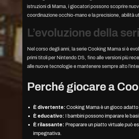
istruzioni di Mama, i giocatori possono scoprire nuove 
coordinazione occhio-mano e la precisione, abilità uti
L’evoluzione della ser
Nel corso degli anni, la serie Cooking Mama si è evo
primi titoli per Nintendo DS, fino alle versioni più 
alle nuove tecnologie e mantenere sempre alto l’inte
Perché giocare a Co
È divertente:
Cooking Mama è un gioco adatto a tu
È educativo:
I bambini possono imparare le basi 
È rilassante:
Preparare un piatto virtuale può e
impegnativa.