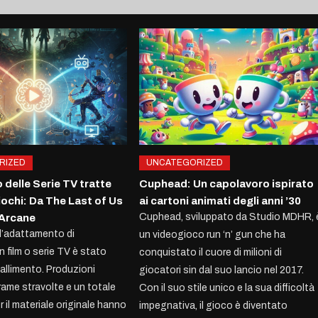
RIZED
UNCATEGORIZED
 delle Serie TV tratte
Cuphead: Un capolavoro ispirato
iochi: Da The Last of Us
ai cartoni animati degli anni ’30
Cuphead, sviluppato da Studio MDHR, 
 Arcane
 l’adattamento di
un videogioco run ‘n’ gun che ha
n film o serie TV è stato
conquistato il cuore di milioni di
fallimento. Produzioni
giocatori sin dal suo lancio nel 2017.
rame stravolte e un totale
Con il suo stile unico e la sua difficoltà
 il materiale originale hanno
impegnativa, il gioco è diventato