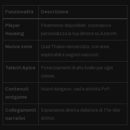
Funzionalità
Descrizione
Player
Finalmente disponibile: costruisci e
Housing
personalizza la tua dimora su Azeroth.
Nuove zone
Quel’Thalas reinventata, con aree
esplorabili e segreti nascosti.
Talenti Apice
Potenziamenti di alto livello per ogni
classe.
Contenuti
Nuovi dungeon, raid e attività PvP.
endgame
Collegamenti
Espansione diretta della lore di
The War
narrativi
Within
.