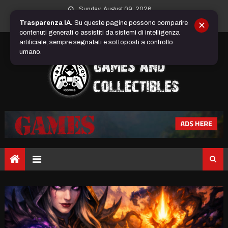
Skip
Sunday, August 09, 2026
to
Trasparenza IA.
Su queste pagine possono comparire
✕
content
contenuti generati o assistiti da sistemi di intelligenza
artificiale, sempre segnalati e sottoposti a controllo
umano.