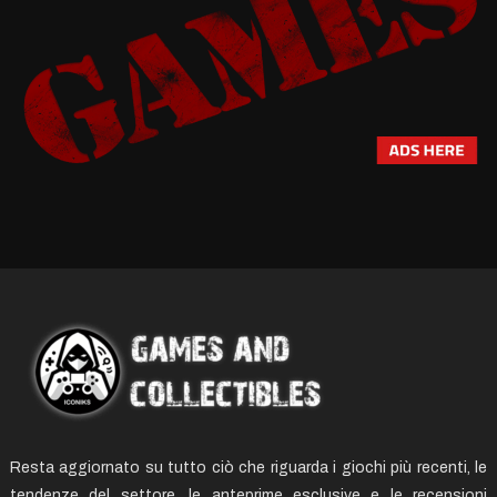
Resta aggiornato su tutto ciò che riguarda i giochi più recenti, le
tendenze del settore, le anteprime esclusive e le recensioni