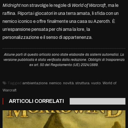
Midnight
non stravolge le regole di
World of Warcraft
, ma le
raffina. Riporta i giocatori in una terra amata, li sfida con un
nemico iconico e offre finalmente una casa su Azeroth. È
un’espansione pensata per chi ama la lore, la
personalizzazione e il senso di appartenenza.
Alcune parti di questo articolo sono state elaborate da sistemi automatici. La
versione pubblicata è stata verificata dalla redazione. Obblighi di trasparenza
ex art. 50 del Regolamento (UE) 2024/1689.
Tagged
ambientazione
,
nemico
,
novità
,
struttura
,
vuoto
,
World of
Warcraft
ARTICOLI CORRELATI