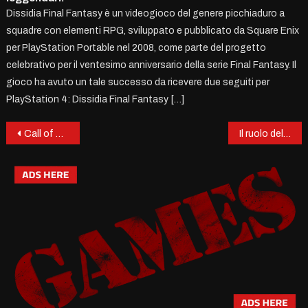
Dissidia Final Fantasy è un videogioco del genere picchiaduro a
squadre con elementi RPG, sviluppato e pubblicato da Square Enix
per PlayStation Portable nel 2008, come parte del progetto
celebrativo per il ventesimo anniversario della serie Final Fantasy. Il
gioco ha avuto un tale successo da ricevere due seguiti per
PlayStation 4: Dissidia Final Fantasy […]
Post
Call of Duty: Black Ops 7 – Il ritorno del caos, tra nostalgia e innovazione
Il ruolo delle demo negli eventi digitali come Steam Next Fest: La nuova frontiera del marketing videoludico.
navigation