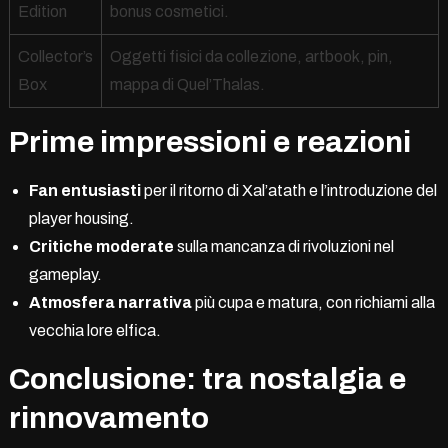
Edition
bonus cosmetici.
Collector’s
Oggetti fisici da collezione, artbook, pin,
Box
mappa di Quel’Thalas.
Prime impressioni e reazioni
Fan entusiasti
per il ritorno di Xal’atath e l’introduzione del
player housing.
Critiche moderate
sulla mancanza di rivoluzioni nel
gameplay.
Atmosfera narrativa
più cupa e matura, con richiami alla
vecchia lore elfica.
Conclusione: tra nostalgia e
rinnovamento