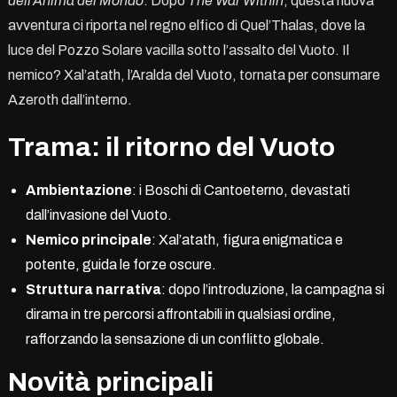
dell’Anima del Mondo
. Dopo
The War Within
, questa nuova
avventura ci riporta nel regno elfico di Quel’Thalas, dove la
luce del Pozzo Solare vacilla sotto l’assalto del Vuoto. Il
nemico? Xal’atath, l’Aralda del Vuoto, tornata per consumare
Azeroth dall’interno.
Trama: il ritorno del Vuoto
Ambientazione
: i Boschi di Cantoeterno, devastati
dall’invasione del Vuoto.
Nemico principale
: Xal’atath, figura enigmatica e
potente, guida le forze oscure.
Struttura narrativa
: dopo l’introduzione, la campagna si
dirama in tre percorsi affrontabili in qualsiasi ordine,
rafforzando la sensazione di un conflitto globale.
Novità principali