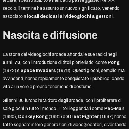
arcate, spesso adibito a mercati o passeggiate. Nel XX
secolo, il termine ha assunto un nuovo significato, venendo
associato a
locali dedicati ai videogiochi a gettoni
.
Nascita e diffusione
La storia dei videogiochi arcade affonda le sue radici negli
anni ’70
, con l’introduzione di titoli pionieristici come
Pong
(1972) e
Space Invaders
(1978). Questi giochi, semplici ma
avvincenti, hanno rapidamente conquistato il pubblico, dando
vita a un vero e proprio fenomeno di costume.
Gli anni ’80 furono l’età d’oro degli arcade, con il proliferare di
sale giochi in tutto il mondo. Titoli leggendari come
Pac-Man
(1980),
Donkey Kong
(1981) e
Street Fighter
(1987) hanno
fatto sognare intere generazioni di videogiocatori, diventando