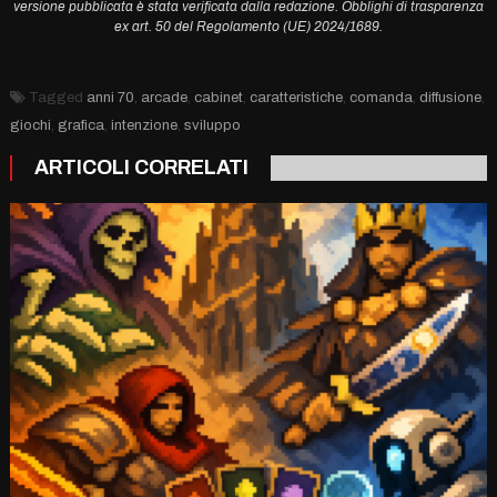
versione pubblicata è stata verificata dalla redazione. Obblighi di trasparenza
ex art. 50 del Regolamento (UE) 2024/1689.
Tagged
anni 70
,
arcade
,
cabinet
,
caratteristiche
,
comanda
,
diffusione
,
giochi
,
grafica
,
intenzione
,
sviluppo
ARTICOLI CORRELATI