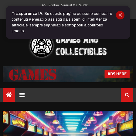
Skip
Friday, August 07, 2026
to
Trasparenza IA.
Su queste pagine possono comparire
✕
content
contenuti generati o assistiti da sistemi di intelligenza
artificiale, sempre segnalati e sottoposti a controllo
umano.