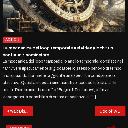
ACTION
La meccanica del loop temporale nei videogiochi: un
continuo ricominciare
La meccanica del loop temporale, o anello temporale, consiste nel
far rivivere ripetutamente al giocatore lo stesso periodo di tempo,
fino a quando non viene raggiunta una specifica condizione o
obiettivo. Questo meccanismo narrativo, spesso ispirato a film
come “Ricomincio da capo” o “Edge of Tomorrow”, offre ai
videogiochi la possibilità di creare esperienze di […]
Post
Walt Disney e il suo impatto nel mondo dei videogiochi
God of War: un’epopea nordica mozzafiato
navigation