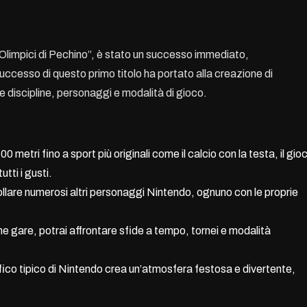
hi Olimpici di Pechino”, è stato un successo immediato,
 successo di questo primo titolo ha portato alla creazione di
e discipline, personaggi e modalità di gioco.
0 metri fino a sport più originali come il calcio con la testa, il gio
utti i gusti.
ollare numerosi altri personaggi Nintendo, ognuno con le proprie
he gare, potrai affrontare sfide a tempo, tornei e modalità
fico tipico di Nintendo crea un’atmosfera festosa e divertente,