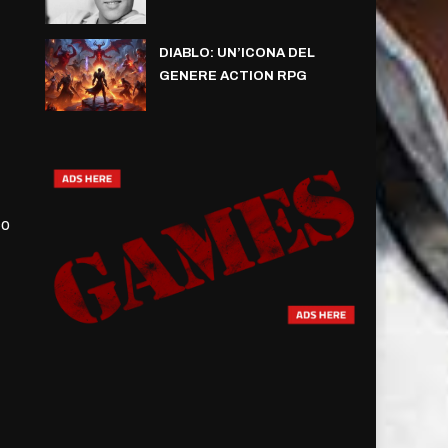
DIABLO: UN’ICONA DEL
GENERE ACTION RPG
co