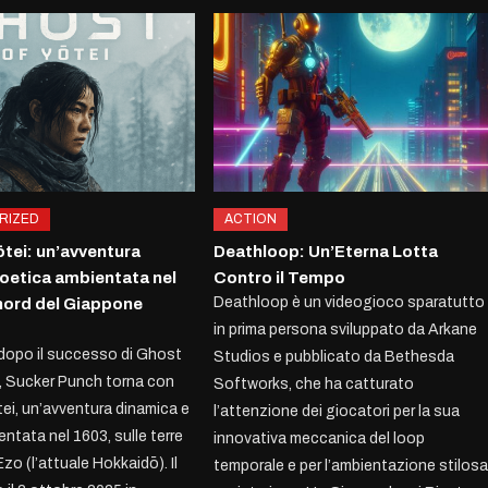
RIZED
ACTION
ōtei: un’avventura
Deathloop: Un’Eterna Lotta
poetica ambientata nel
Contro il Tempo
Deathloop è un videogioco sparatutto
nord del Giappone
in prima persona sviluppato da Arkane
dopo il successo di Ghost
Studios e pubblicato da Bethesda
, Sucker Punch torna con
Softworks, che ha catturato
ei, un’avventura dinamica e
l’attenzione dei giocatori per la sua
ntata nel 1603, sulle terre
innovativa meccanica del loop
zo (l’attuale Hokkaidō). Il
temporale e per l’ambientazione stilos