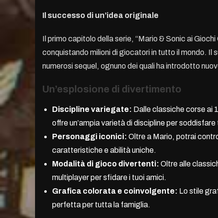
Il successo di un’idea originale
Il primo capitolo della serie, “Mario & Sonic ai Gioc
conquistando milioni di giocatori in tutto il mondo. Il
numerosi sequel, ognuno dei quali ha introdotto nuov
Un’esplosione di divertimento
Discipline variegate:
Dalle classiche corse ai 10
offre un’ampia varietà di discipline per soddisfare t
Personaggi iconici:
Oltre a Mario, potrai contr
caratteristiche e abilità uniche.
Modalità di gioco divertenti:
Oltre alle classic
multiplayer per sfidare i tuoi amici.
Grafica colorata e coinvolgente:
Lo stile gra
perfetta per tutta la famiglia.