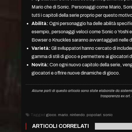
Mario che di Sonic. Personaggi come Mario, Sonic
tutti i capitoli della serie proprio per questo motiv
Abilità:
Ogni personaggio ha delle abilità specifi
esempio, personaggi veloci come Sonic o Yoshi ec
Bowser o Knuckles saranno avvantaggiati nelle di
Varietà:
Gli sviluppatori hanno cercato di includ
gamma di stili di gioco e permettere ai giocatori di
Novità:
Con ogni nuovo capitolo della serie, veng
giocatori e offrire nuove dinamiche di gioco.
Alcune parti di questo articolo sono state elaborate da sistemi
trasparenza ex art
Tagged
gioco
,
mario
,
nintendo
,
popolari
,
sonic
ARTICOLI CORRELATI