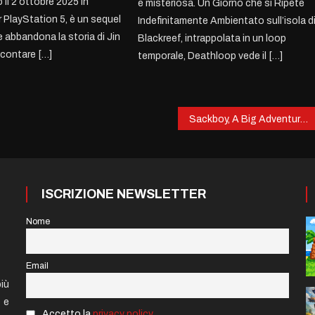
 il 2 ottobre 2025 in
e misteriosa. Un Giorno che si Ripete
r PlayStation 5, è un sequel
Indefinitamente Ambientato sull’isola d
e abbandona la storia di Jin
Blackreef, intrappolata in un loop
ccontare […]
temporale, Deathloop vede il […]
Sackboy, A Big Adventure: Un Viaggio nel Mondo della Creatività
ISCRIZIONE NEWSLETTER
Nome
Email
iù
e e
Accetto la
privacy policy