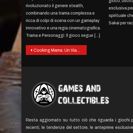
gioco, uscito
rivoluzionato il genere stealth,
esclusiva pe
combinando una trama complessa e
spirituale ch
ricca di colpi di scena con un gameplay
Sakai per ra
innovativo e una regia cinematografica.
Trama e Personaggi: Il gioco segue […]
Post
Cooking Mama: Un Viaggio Gastronomico Interattivo
navigation
Resta aggiornato su tutto ciò che riguarda i giochi p
recenti, le tendenze del settore, le anteprime esclusiv