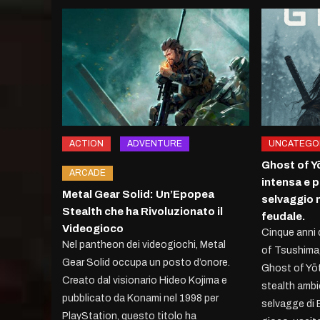
ACTION
ADVENTURE
UNCATEGO
Ghost of Y
ARCADE
intensa e 
Metal Gear Solid: Un’Epopea
selvaggio 
Stealth che ha Rivoluzionato il
feudale.
Videogioco
Cinque anni 
Nel pantheon dei videogiochi, Metal
of Tsushima
Gear Solid occupa un posto d’onore.
Ghost of Yōt
Creato dal visionario Hideo Kojima e
stealth ambie
pubblicato da Konami nel 1998 per
selvagge di E
PlayStation, questo titolo ha