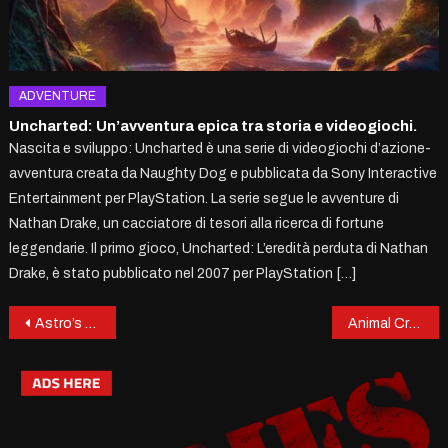
ADVENTURE
Uncharted: Un’avventura epica tra storia e videogiochi.
Nascita e sviluppo: Uncharted è una serie di videogiochi d’azione-
avventura creata da Naughty Dog e pubblicata da Sony Interactive
Entertainment per PlayStation. La serie segue le avventure di
Nathan Drake, un cacciatore di tesori alla ricerca di fortune
leggendarie. Il primo gioco, Uncharted: L’eredità perduta di Nathan
Drake, è stato pubblicato nel 2007 per PlayStation […]
Post
Astro’s Playroom: Un Viaggio Ludico nell’Anima della PS5
Animal Crossing: Un’oasi di pace e creatività nel mondo videoludico
navigation