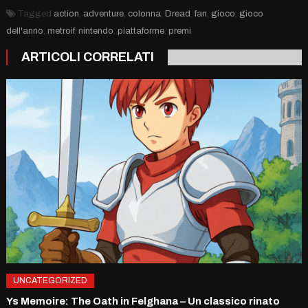
Tagged
action
,
adventure
,
colonna
,
Dread
,
fan
,
gioco
,
gioco
dell'anno
,
metroif
,
nintendo
,
piattaforme
,
premi
ARTICOLI CORRELATI
UNCATEGORIZED
Ys Memoire: The Oath in Felghana – Un classico rinato