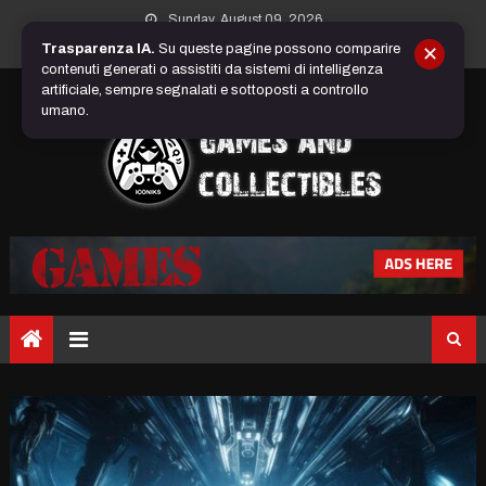
Skip
Sunday, August 09, 2026
to
Trasparenza IA.
Su queste pagine possono comparire
✕
content
contenuti generati o assistiti da sistemi di intelligenza
artificiale, sempre segnalati e sottoposti a controllo
umano.