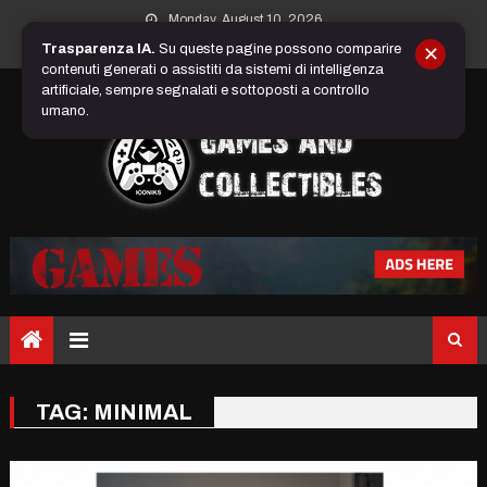
Skip
Monday, August 10, 2026
to
Trasparenza IA.
Su queste pagine possono comparire
✕
content
contenuti generati o assistiti da sistemi di intelligenza
artificiale, sempre segnalati e sottoposti a controllo
umano.
TAG:
MINIMAL