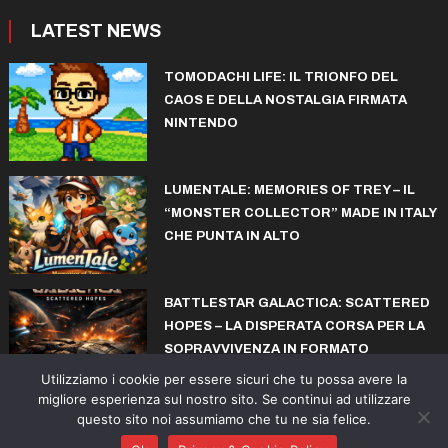
LATEST NEWS
TOMODACHI LIFE: IL TRIONFO DEL
CAOS E DELLA NOSTALGIA FIRMATA
NINTENDO
LUMENTALE: MEMORIES OF TREY – IL
“MONSTER COLLECTOR” MADE IN ITALY
CHE PUNTA IN ALTO
BATTLESTAR GALACTICA: SCATTERED
HOPES – LA DISPERATA CORSA PER LA
SOPRAVVIVENZA IN FORMATO
ROGUELITE
Utilizziamo i cookie per essere sicuri che tu possa avere la
migliore esperienza sul nostro sito. Se continui ad utilizzare
questo sito noi assumiamo che tu ne sia felice.
© copyright iconiks.net 2015-2026