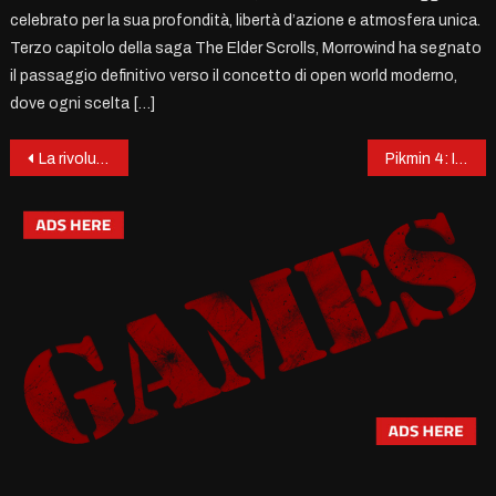
celebrato per la sua profondità, libertà d’azione e atmosfera unica.
Terzo capitolo della saga The Elder Scrolls, Morrowind ha segnato
il passaggio definitivo verso il concetto di open world moderno,
dove ogni scelta […]
Post
La rivoluzione dei “Cozy Games”: I videogiochi senza stress che conquistano anche i non-gamer
Pikmin 4: Il capolavoro di micro-strategia che perfeziona la formula Nintendo
navigation