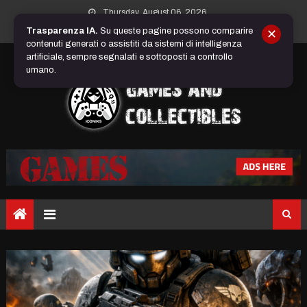
Skip
Thursday, August 06, 2026
to
Trasparenza IA.
Su queste pagine possono comparire
✕
content
contenuti generati o assistiti da sistemi di intelligenza
artificiale, sempre segnalati e sottoposti a controllo
umano.