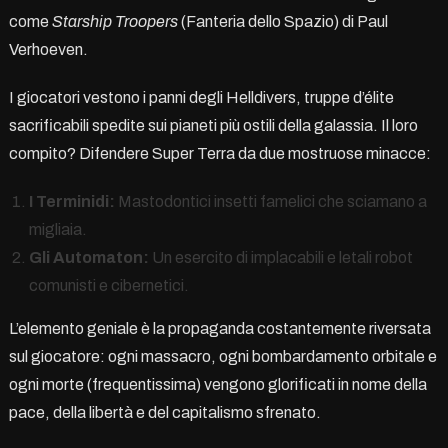
come
Starship Troopers
(Fanteria dello Spazio) di Paul
Verhoeven.
I giocatori vestono i panni degli Helldivers, truppe d’élite
sacrificabili spedite sui pianeti più ostili della galassia. Il loro
compito? Difendere Super Terra da due mostruose minacce:
I Terminidi:
Mastodontici insetti famelici che sciamano a
migliaia.
Gli Automaton:
Un esercito di implacabili e letali robot
comunisti e cibernetici.
L’elemento geniale è la propaganda costantemente riversata
sul giocatore: ogni massacro, ogni bombardamento orbitale e
ogni morte (frequentissima) vengono glorificati in nome della
pace, della libertà e del capitalismo sfrenato.