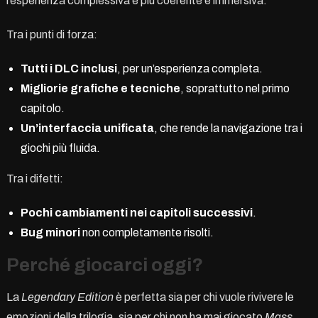
l’esperienza complessiva è più coerente e immersiva.
Tra i punti di forza:
Tutti i DLC inclusi
, per un’esperienza completa.
Migliorie grafiche e tecniche
, soprattutto nel primo
capitolo.
Un’interfaccia unificata
, che rende la navigazione tra i
giochi più fluida.
Tra i difetti:
Pochi cambiamenti nei capitoli successivi
.
Bug minori
non completamente risolti.
Perché giocarci oggi?
La
Legendary Edition
è perfetta sia per chi vuole rivivere le
emozioni della trilogia, sia per chi non ha mai giocato
Mass