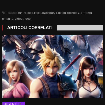
Tagged
fan
,
Mass Effect Legendary Edition
,
tecnologia
,
trama
,
umanità
,
videogioco
ARTICOLI CORRELATI
ADVENTURE