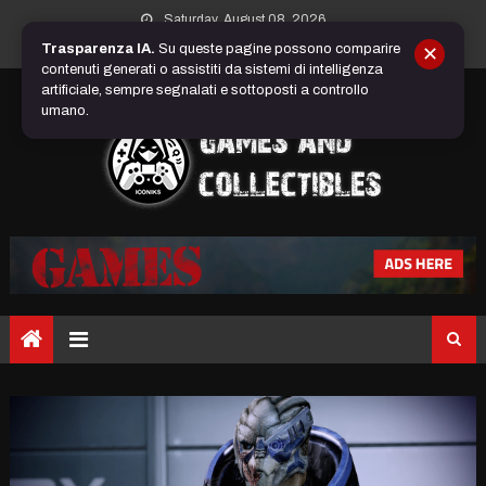
Skip
Saturday, August 08, 2026
to
Trasparenza IA.
Su queste pagine possono comparire
✕
content
contenuti generati o assistiti da sistemi di intelligenza
artificiale, sempre segnalati e sottoposti a controllo
umano.