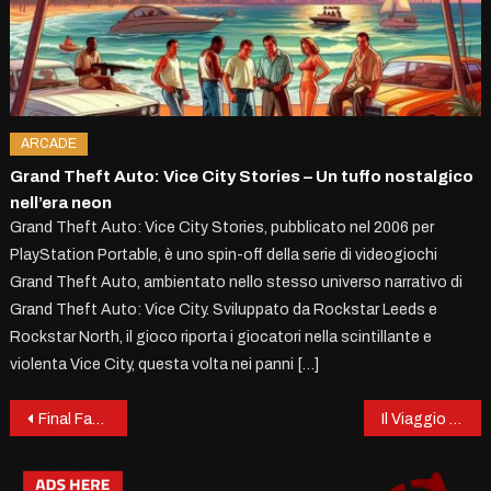
ARCADE
Grand Theft Auto: Vice City Stories – Un tuffo nostalgico
nell’era neon
Grand Theft Auto: Vice City Stories, pubblicato nel 2006 per
PlayStation Portable, è uno spin-off della serie di videogiochi
Grand Theft Auto, ambientato nello stesso universo narrativo di
Grand Theft Auto: Vice City. Sviluppato da Rockstar Leeds e
Rockstar North, il gioco riporta i giocatori nella scintillante e
violenta Vice City, questa volta nei panni […]
Post
Final Fantasy Tactics: The Ivalice Chronicles – Traduzione italiana prevista?
Il Viaggio del Predestinato: Cosa Aspettarsi
navigation