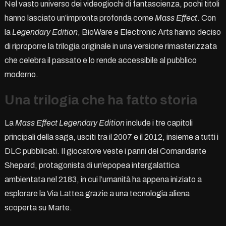
Nel vasto universo dei videogiochi di fantascienza, pochi titoli
hanno lasciato un’impronta profonda come
Mass Effect
. Con
la
Legendary Edition
, BioWare e Electronic Arts hanno deciso
di riproporre la trilogia originale in una versione rimasterizzata
che celebra il passato e lo rende accessibile al pubblico
moderno.
Una trilogia che ha fatto storia
La
Mass Effect Legendary Edition
include i tre capitoli
principali della saga, usciti tra il 2007 e il 2012, insieme a tutti i
DLC pubblicati. Il giocatore veste i panni del Comandante
Shepard, protagonista di un’epopea intergalattica
ambientata nel 2183, in cui l’umanità ha appena iniziato a
esplorare la Via Lattea grazie a una tecnologia aliena
scoperta su Marte.