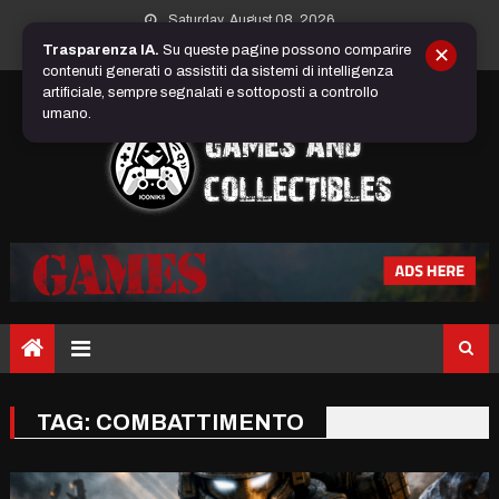
Skip
Saturday, August 08, 2026
to
Trasparenza IA.
Su queste pagine possono comparire
✕
content
contenuti generati o assistiti da sistemi di intelligenza
artificiale, sempre segnalati e sottoposti a controllo
umano.
TAG:
COMBATTIMENTO