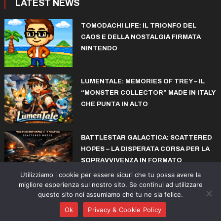
LATEST NEWS
TOMODACHI LIFE: IL TRIONFO DEL
CAOS E DELLA NOSTALGIA FIRMATA
NINTENDO
LUMENTALE: MEMORIES OF TREY – IL
“MONSTER COLLECTOR” MADE IN ITALY
CHE PUNTA IN ALTO
BATTLESTAR GALACTICA: SCATTERED
HOPES – LA DISPERATA CORSA PER LA
SOPRAVVIVENZA IN FORMATO
ROGUELITE
Utilizziamo i cookie per essere sicuri che tu possa avere la
migliore esperienza sul nostro sito. Se continui ad utilizzare
questo sito noi assumiamo che tu ne sia felice.
© copyright iconiks.net 2015-2026
Ok
Privacy & Cookie Policy
Action
Adventure
Sports
Arcade
Collectibles