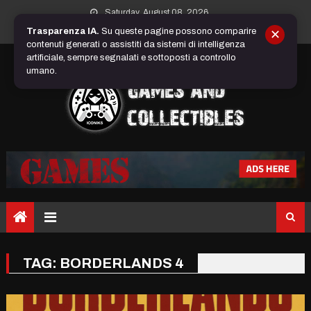
Skip
Saturday, August 08, 2026
to
Trasparenza IA.
Su queste pagine possono comparire
✕
content
contenuti generati o assistiti da sistemi di intelligenza
artificiale, sempre segnalati e sottoposti a controllo
umano.
TAG:
BORDERLANDS 4