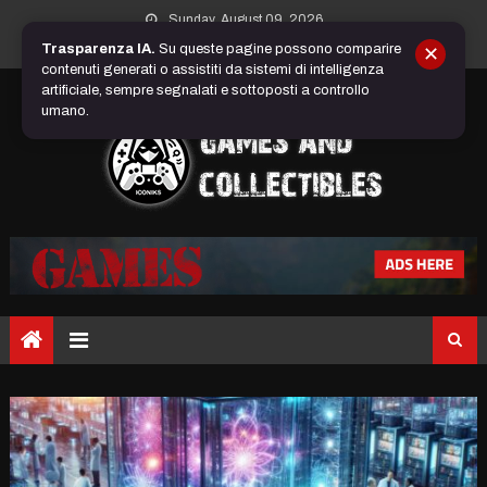
Skip
Sunday, August 09, 2026
to
Trasparenza IA.
Su queste pagine possono comparire
✕
content
contenuti generati o assistiti da sistemi di intelligenza
artificiale, sempre segnalati e sottoposti a controllo
umano.