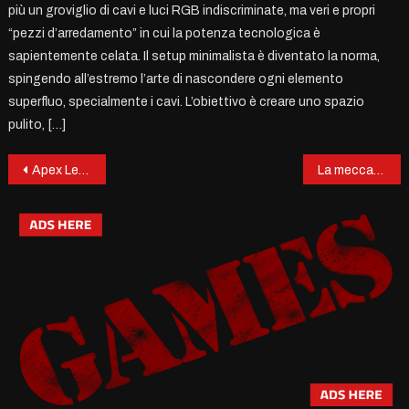
più un groviglio di cavi e luci RGB indiscriminate, ma veri e propri
“pezzi d’arredamento” in cui la potenza tecnologica è
sapientemente celata. Il setup minimalista è diventato la norma,
spingendo all’estremo l’arte di nascondere ogni elemento
superfluo, specialmente i cavi. L’obiettivo è creare uno spazio
pulito, […]
Post
Apex Legends: Battaglie Reali tra Leggende
La meccanica del loop temporale nei videogiochi: un continuo ricominciare
navigation