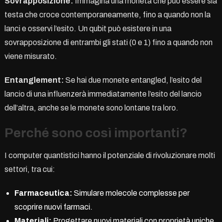
Sovrapposizione:
Immagina una moneta che può essere sia
testa che croce contemporaneamente, fino a quando non la
lanci e osservi l’esito. Un qubit può esistere in una
sovrapposizione di entrambi gli stati (0 e 1) fino a quando non
viene misurato.
Entanglement:
Se hai due monete entangled, l’esito del
lancio di una influenzerà immediatamente l’esito del lancio
dell’altra, anche se le monete sono lontane tra loro.
Perché sono così importanti?
I computer quantistici hanno il potenziale di rivoluzionare molti
settori, tra cui:
Farmaceutica:
Simulare molecole complesse per
scoprire nuovi farmaci.
Materiali:
Progettare nuovi materiali con proprietà uniche.