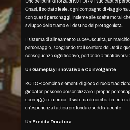
Uno dei punti di forza di KOTOR è il suo cast di per
Onasi, il soldato leale, ogni compagno di viaggio ha 
con questi personaggi, insieme alle scelte morali ch
sviluppo della trama e il destino del protagonista.
Il sistema di allineamento Luce/Oscurità, un marchio
personaggio, scegliendo tra il sentiero dei Jedi o que
conseguenze significative, portando a finali diversi 
Un Gameplay Innovativo e Coinvolgente
KOTOR combina elementi di gioco di ruolo tradiziona
giocatori possono personalizzare il proprio personaggi
sconfiggere i nemici. Il sistema di combattimento a t
un’esperienza tattica profonda e soddisfacente.
Un’Eredità Duratura