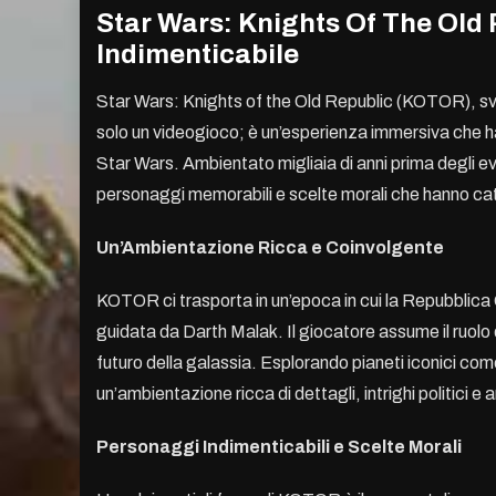
Star Wars: Knights Of The Old
Indimenticabile
Star Wars: Knights of the Old Republic (KOTOR), sv
solo un videogioco; è un’esperienza immersiva che ha r
Star Wars. Ambientato migliaia di anni prima degli 
personaggi memorabili e scelte morali che hanno catt
Un’Ambientazione Ricca e Coinvolgente
KOTOR ci trasporta in un’epoca in cui la Repubblica G
guidata da Darth Malak. Il giocatore assume il ruolo d
futuro della galassia. Esplorando pianeti iconici com
un’ambientazione ricca di dettagli, intrighi politici e a
Personaggi Indimenticabili e Scelte Morali