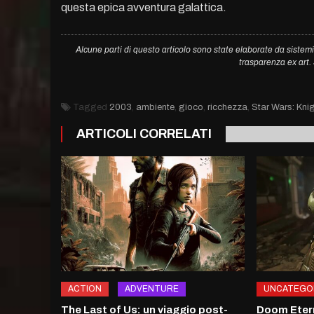
questa epica avventura galattica.
Alcune parti di questo articolo sono state elaborate da sistemi
trasparenza ex art
Tagged
2003
,
ambiente
,
gioco
,
ricchezza
,
Star Wars: Knig
ARTICOLI CORRELATI
ACTION
ADVENTURE
UNCATEGO
The Last of Us: un viaggio post-
Doom Etern