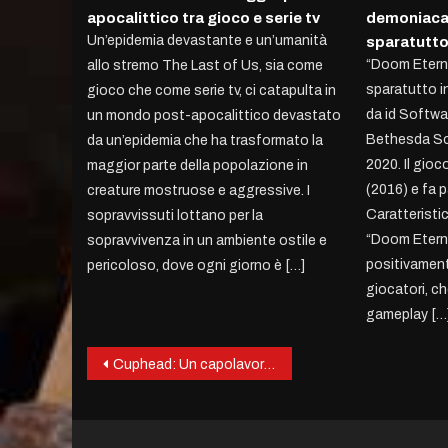
apocalittico tra gioco e serie tv
demoniaca c
Un’epidemia devastante e un’umanità
sparatutt
“Doom Eterna
allo stremo The Last of Us, sia come
sparatutto i
gioco che come serie tv, ci catapulta in
da id Softwa
un mondo post-apocalittico devastato
Bethesda Sof
da un’epidemia che ha trasformato la
2020. Il gioc
maggior parte della popolazione in
(2016) e fa p
creature mostruose e aggressive. I
Caratteristic
sopravvissuti lottano per la
“Doom Eterna
sopravvivenza in un ambiente ostile e
positivamente
pericoloso, dove ogni giorno è […]
giocatori, c
gameplay […
Post
Cuphead: Un capolavoro ispirato ai cartoni animati degli anni ’30
navigation