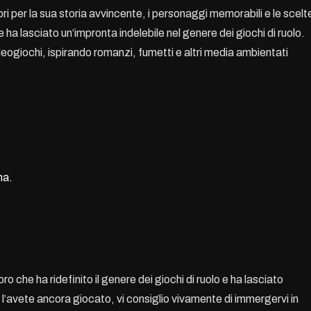
i per la sua storia avvincente, i personaggi memorabili e le scelt
e ha lasciato un’impronta indelebile nel genere dei giochi di ruolo.
ideogiochi, ispirando romanzi, fumetti e altri media ambientati
ma.
 che ha ridefinito il genere dei giochi di ruolo e ha lasciato
n l’avete ancora giocato, vi consiglio vivamente di immergervi in