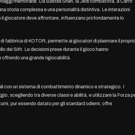
sonaggi memorabili. Da Bastila Shan, la Jedi combattiva, a Carth
una storia complessa e una personalità distintiva. Le interazioni
e il giocatore deve affrontare, influenzano profondamente lo
 di fabbrica di KOTOR, permette ai giocatori di plasmare il propri
llo dei Sith. Le decisioni prese durante il gioco hanno
e offrendo una grande rigiocabilità.
li con un sistema di combattimento dinamico e strategico. I
o, scegliendo tra diverse classi e abilità, e utilizzare la Forza p
urni, pur essendo datato per gli standard odierni, offre