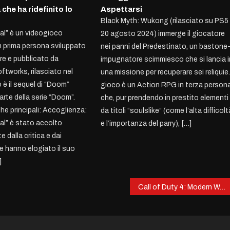
he ha ridefinito lo
Aspettarsi
Black Myth: Wukong (rilasciato su PS5 i
o
l” è un videogioco
20 agosto 2024) immerge il giocatore
n prima persona sviluppato
nei panni del Predestinato, un bastone
re e pubblicato da
impugnatore scimmiesco che si lancia i
tworks, rilasciato nel
una missione per recuperare sei reliquie. 
o è il sequel di “Doom”
gioco è un Action RPG in terza person
arte della serie “Doom”.
che, pur prendendo in prestito elementi
he principali: Accoglienza:
da titoli “soulslike” (come l’alta difficolt
l” è stato accolto
e l’importanza del parry), […]
 dalla critica e dai
he hanno elogiato il suo
]
Call of Duty 4: Modern Warfare