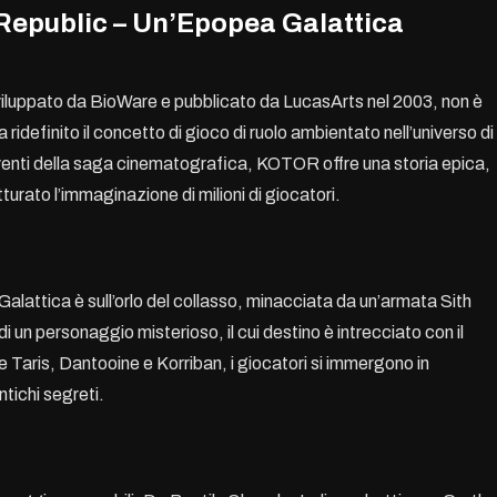
 Republic – Un’Epopea Galattica
iluppato da BioWare e pubblicato da LucasArts nel 2003, non è
idefinito il concetto di gioco di ruolo ambientato nell’universo di
eventi della saga cinematografica, KOTOR offre una storia epica,
urato l’immaginazione di milioni di giocatori.
alattica è sull’orlo del collasso, minacciata da un’armata Sith
i un personaggio misterioso, il cui destino è intrecciato con il
e Taris, Dantooine e Korriban, i giocatori si immergono in
ntichi segreti.