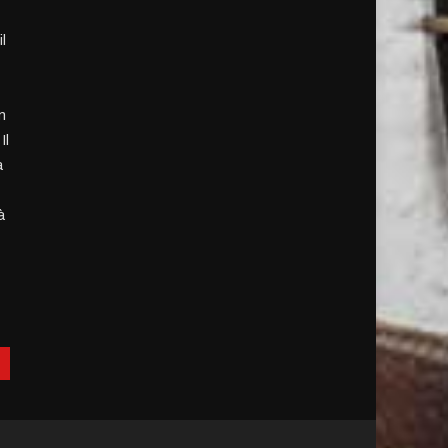
l
-
n
Il
a
à