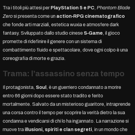
Tra i titoli più attesi per
PlayStation 5 e PC
,
Phantom Blade
Zero
si presenta come un
action‑RPG cinematografico
che fonde arti marziali, estetica wuxia e atmosfere dark
fantasy. Sviluppato dallo studio cinese
S‑Game
, il gioco
promette di ridefinire il genere con un sistema di
combattimento fluido e spettacolare, dove ogni colpo è una
coreografia di morte e grazia.
Trama: l’assassino senza tempo
Il protagonista,
Soul
, è un guerriero condannato a morire
entro 66 giorni dopo essere stato tradito e ferito
mortalmente. Salvato da un misterioso guaritore, intraprende
una corsa contro il tempo per scoprire la verità dietro la sua
condanna e vendicarsi di chi lo ha ingannato. La narrazione si
muove tra
illusioni, spiriti e clan segreti
, in un mondo che