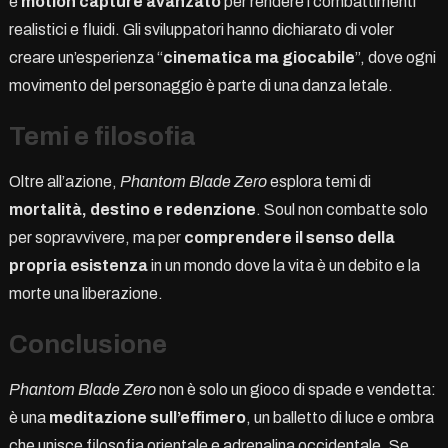
e
motion capture avanzato
per rendere i combattimenti
realistici e fluidi. Gli sviluppatori hanno dichiarato di voler
creare un’esperienza “
cinematica ma giocabile
”, dove ogni
movimento del personaggio è parte di una danza letale.
Temi e filosofia
Oltre all’azione,
Phantom Blade Zero
esplora temi di
mortalità, destino e redenzione
. Soul non combatte solo
per sopravvivere, ma per
comprendere il senso della
propria esistenza
in un mondo dove la vita è un debito e la
morte una liberazione.
Conclusione
Phantom Blade Zero
non è solo un gioco di spade e vendetta:
è una
meditazione sull’effimero
, un balletto di luce e ombra
che unisce filosofia orientale e adrenalina occidentale. Se