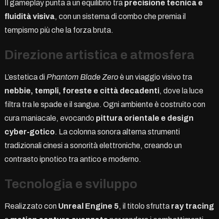
Il gameplay punta a un equilibrio tra
precisione tecnica e
fluidità visiva
, con un sistema di combo che premia il
tempismo più che la forza bruta.
Direzione artistica e atmosfera
L’estetica di
Phantom Blade Zero
è un viaggio visivo tra
nebbie, templi, foreste e città decadenti
, dove la luce
filtra tra le spade e il sangue. Ogni ambiente è costruito con
cura maniacale, evocando
pittura orientale e design
cyber‑gotico
. La colonna sonora alterna strumenti
tradizionali cinesi a sonorità elettroniche, creando un
contrasto ipnotico tra antico e moderno.
Tecnologia e sviluppo
Realizzato con
Unreal Engine 5
, il titolo sfrutta
ray tracing