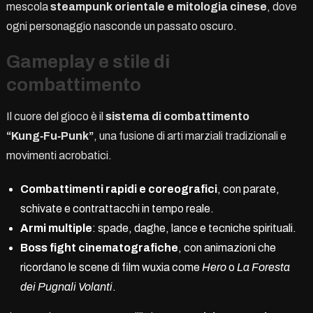
mescola
steampunk orientale e mitologia cinese
, dove
ogni personaggio nasconde un passato oscuro.
Gameplay e stile di
combattimento
Il cuore del gioco è il
sistema di combattimento
“Kung‑Fu‑Punk”
, una fusione di arti marziali tradizionali e
movimenti acrobatici.
Combattimenti rapidi e coreografici
, con parate,
schivate e contrattacchi in tempo reale.
Armi multiple
: spade, daghe, lance e tecniche spirituali.
Boss fight cinematografiche
, con animazioni che
ricordano le scene di film wuxia come
Hero
o
La Foresta
dei Pugnali Volanti
.