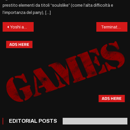
prestito elementi da titoli “soulslike” (come l’alta difficoltà e
l’importanza del parry), […]
Post
Yoshi and the Mysterious Book: l’avventura che riscrive il mondo di Yoshi
Terminator 2D: No Fate – Il Destino si scrive in Pixel
navigation
EDITORIAL POSTS