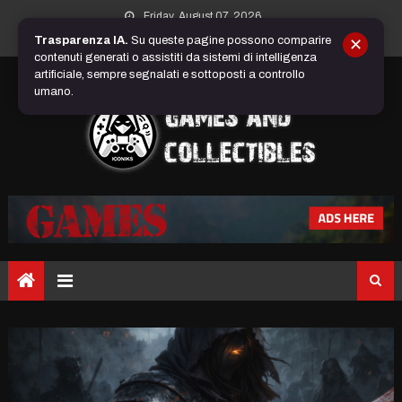
Skip
Friday, August 07, 2026
to
Trasparenza IA.
Su queste pagine possono comparire
✕
content
contenuti generati o assistiti da sistemi di intelligenza
artificiale, sempre segnalati e sottoposti a controllo
umano.