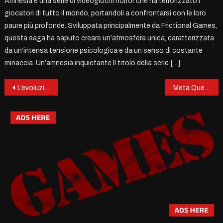
Amnesia è una serie di videogiochi horror che ha terrorizzato i
giocatori di tutto il mondo, portandoli a confrontarsi con le loro
paure più profonde. Sviluppata principalmente da Frictional Games,
questa saga ha saputo creare un’atmosfera unica, caratterizzata
da un’intensa tensione psicologica e da un senso di costante
minaccia. Un’amnesia inquietante Il titolo della serie […]
Post
L’evoluzione delle console: un viaggio nel tempo
Meta Quest 3: Un tuffo ancora più profondo nella realtà virtuale
navigation