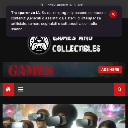
Skip
Friday, August 07, 2026
to
Trasparenza IA.
Su queste pagine possono comparire
✕
content
contenuti generati o assistiti da sistemi di intelligenza
artificiale, sempre segnalati e sottoposti a controllo
umano.