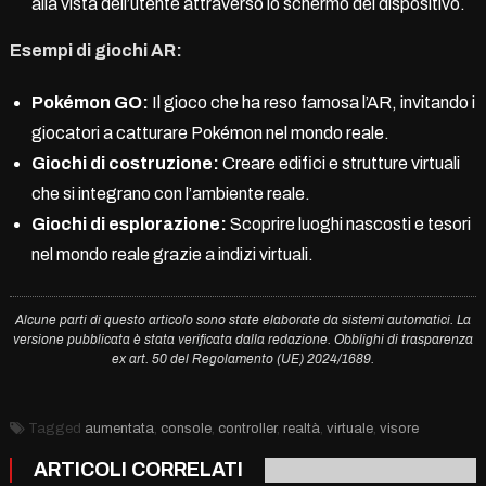
alla vista dell’utente attraverso lo schermo del dispositivo.
Esempi di giochi AR:
Pokémon GO:
Il gioco che ha reso famosa l’AR, invitando i
giocatori a catturare Pokémon nel mondo reale.
Giochi di costruzione:
Creare edifici e strutture virtuali
che si integrano con l’ambiente reale.
Giochi di esplorazione:
Scoprire luoghi nascosti e tesori
nel mondo reale grazie a indizi virtuali.
Alcune parti di questo articolo sono state elaborate da sistemi automatici. La
versione pubblicata è stata verificata dalla redazione. Obblighi di trasparenza
ex art. 50 del Regolamento (UE) 2024/1689.
Tagged
aumentata
,
console
,
controller
,
realtà
,
virtuale
,
visore
ARTICOLI CORRELATI