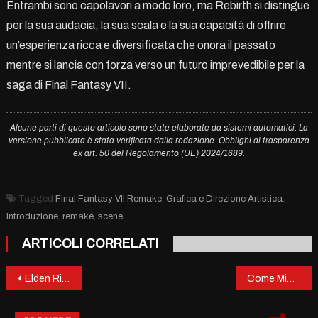
Entrambi sono capolavori a modo loro, ma Rebirth si distingue
per la sua audacia, la sua scala e la sua capacità di offrire
un’esperienza ricca e diversificata che onora il passato
mentre si lancia con forza verso un futuro imprevedibile per la
saga di Final Fantasy VII.
Alcune parti di questo articolo sono state elaborate da sistemi automatici. La
versione pubblicata è stata verificata dalla redazione. Obblighi di trasparenza
ex art. 50 del Regolamento (UE) 2024/1689.
Tagged
Final Fantasy VII Remake
,
Grafica e Direzione Artistica
,
introduzione
,
remake
,
scene
ARTICOLI CORRELATI
Post
Elden Ring: Shadow of the Erdtree – Vale la Pena Giocarlo? L’Espansione Che Ha Ridefinito il “Soulslike”
Come Migliorare la Tua Mira in Call of Duty e Valorant: La Guida Definitiva
navigation