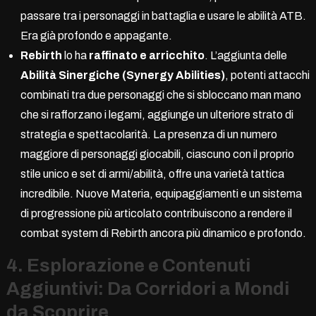
passare tra i personaggi in battaglia e usare le abilità ATB.
Era già profondo e appagante.
Rebirth
lo ha
raffinato e arricchito
. L’aggiunta delle
Abilità Sinergiche (Synergy Abilities)
, potenti attacchi
combinati tra due personaggi che si sbloccano man mano
che si rafforzano i legami, aggiunge un ulteriore strato di
strategia e spettacolarità. La presenza di un numero
maggiore di personaggi giocabili, ciascuno con il proprio
stile unico e set di armi/abilità, offre una varietà tattica
incredibile. Nuove Materia, equipaggiamenti e un sistema
di progressione più articolato contribuiscono a rendere il
combat system di Rebirth ancora più dinamico e profondo.
4. Esplorazione e Contenuti
Aggiuntivi: Da Corridori a Mondi
da Scoprire