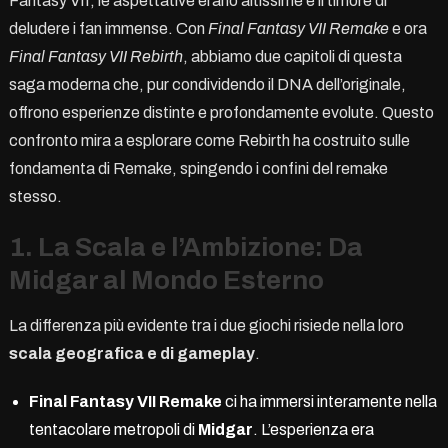
Fantasy VII, le aspettative erano altissime e il timore di
deludere i fan immense. Con
Final Fantasy VII Remake
e ora
Final Fantasy VII Rebirth
, abbiamo due capitoli di questa
saga moderna che, pur condividendo il DNA dell’originale,
offrono esperienze distinte e profondamente evolute. Questo
confronto mira a esplorare come Rebirth ha costruito sulle
fondamenta di Remake, spingendo i confini del remake
stesso.
1. La Scala e l’Ambizione: Da
Midgar al Mondo Esterno
La differenza più evidente tra i due giochi risiede nella loro
scala geografica e di gameplay
.
Final Fantasy VII Remake
ci ha immersi interamente nella
tentacolare metropoli di
Midgar
. L’esperienza era