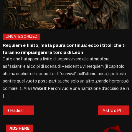
UNCATEGORIZED
Requiem è finito, ma la paura continua: ecco i titoli che ti
faranno rimpiangere la torcia di Leon
Dato che hai appena finito di sopravvivere alle atmosfere
asfissianti e ai colpi di scena di Resident Evil Requiem (il capitolo
che ha ridefinito il concetto di “survival” nell’ultimo anno), potresti
sentire quel vuoto post-partita che solo un altro grande horror può
colmare. 1. Alan Wake II: Per chi vuole una narrazione d’acciaio Se in
[…]
Post
Hades: Un Viaggio Infernale verso il Successo
Astro’s Playroom: Un Viaggio Ludico nell’Anima della PS5
navigation