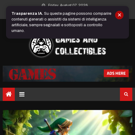
Skip
Friday, August 07, 2026
to
Trasparenza IA.
Su queste pagine possono comparire
✕
content
contenuti generati o assistiti da sistemi di intelligenza
artificiale, sempre segnalati e sottoposti a controllo
umano.