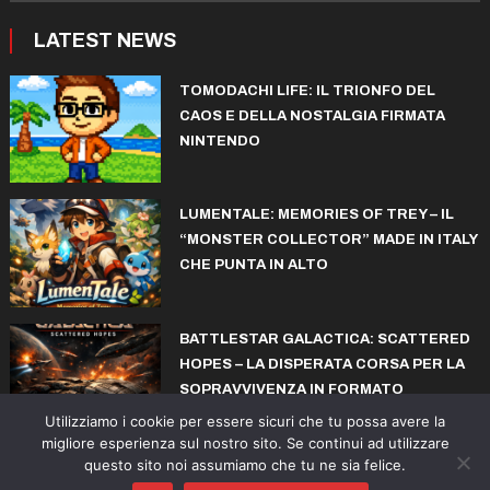
LATEST NEWS
TOMODACHI LIFE: IL TRIONFO DEL
CAOS E DELLA NOSTALGIA FIRMATA
NINTENDO
LUMENTALE: MEMORIES OF TREY – IL
“MONSTER COLLECTOR” MADE IN ITALY
CHE PUNTA IN ALTO
BATTLESTAR GALACTICA: SCATTERED
HOPES – LA DISPERATA CORSA PER LA
SOPRAVVIVENZA IN FORMATO
ROGUELITE
Utilizziamo i cookie per essere sicuri che tu possa avere la
migliore esperienza sul nostro sito. Se continui ad utilizzare
questo sito noi assumiamo che tu ne sia felice.
© copyright iconiks.net 2015-2026