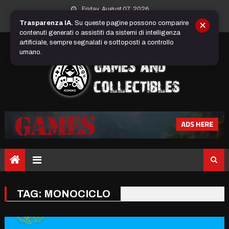
Skip
Friday, August 07, 2026
to
Trasparenza IA.
Su queste pagine possono comparire
✕
content
contenuti generati o assistiti da sistemi di intelligenza
artificiale, sempre segnalati e sottoposti a controllo
umano.
TAG:
MONOCICLO