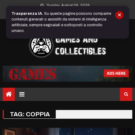
Skip
Sunday, August 09, 2026
to
Trasparenza IA.
Su queste pagine possono comparire
✕
content
contenuti generati o assistiti da sistemi di intelligenza
artificiale, sempre segnalati e sottoposti a controllo
umano.
TAG:
COPPIA