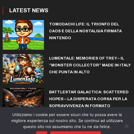
LATEST NEWS
TOMODACHI LIFE: IL TRIONFO DEL
CAOS E DELLA NOSTALGIA FIRMATA
NINTENDO
LUMENTALE: MEMORIES OF TREY – IL
“MONSTER COLLECTOR” MADE IN ITALY
CHE PUNTA IN ALTO
BATTLESTAR GALACTICA: SCATTERED
HOPES – LA DISPERATA CORSA PER LA
SOPRAVVIVENZA IN FORMATO
ROGUELITE
Utilizziamo i cookie per essere sicuri che tu possa avere la
migliore esperienza sul nostro sito. Se continui ad utilizzare
questo sito noi assumiamo che tu ne sia felice.
© copyright iconiks.net 2015-2026