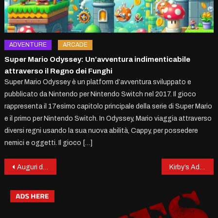
ADVENTURE
ARCADE
Super Mario Odyssey: Un’avventura indimenticabile
attraverso il Regno dei Funghi
Super Mario Odyssey è un platform d’avventura sviluppato e
pubblicato da Nintendo per Nintendo Switch nel 2017. Il gioco
rappresenta il 17esimo capitolo principale della serie di Super Mario
e il primo per Nintendo Switch. In Odyssey, Mario viaggia attraverso
diversi regni usando la sua nuova abilità, Cappy, per possedere
nemici e oggetti. Il gioco […]
Post
Auguri di Avventure Virtuali e Vittorie Leggendarie!
Kirby’s Adventure: L’Inizio Spumeggiante di un’Icona Affamata
navigation