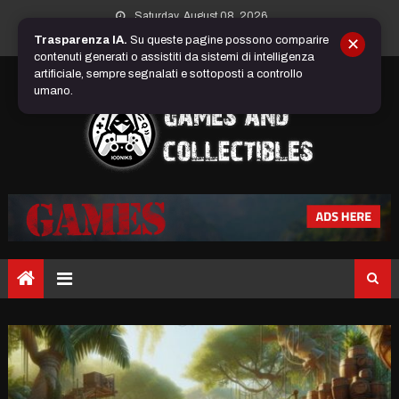
Skip
Saturday, August 08, 2026
to
Trasparenza IA.
Su queste pagine possono comparire
✕
content
contenuti generati o assistiti da sistemi di intelligenza
artificiale, sempre segnalati e sottoposti a controllo
umano.