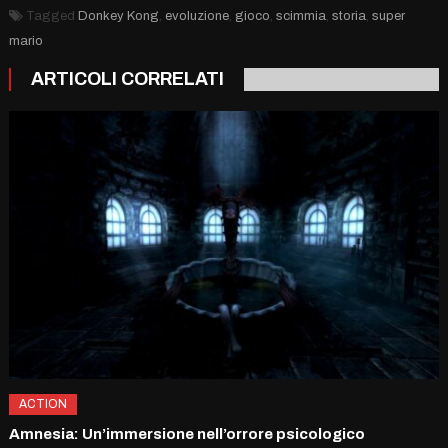
Tagged
Donkey Kong
,
evoluzione
,
gioco
,
scimmia
,
storia
,
super
mario
ARTICOLI CORRELATI
ACTION
Amnesia: Un’immersione nell’orrore psicologico