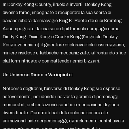
In Donkey Kong Country, il ruolo si invertì: Donkey Kong
divenne l’eroe, impegnato a recuperare la sua scorta di
banane rubata dal malvagio King K. Rool e dai suoi Kremling.
Accompagnato da una serie di pittoreschi compagni come
Diddy Kong, Dixie Kong e Cranky Kong (l’originale Donkey
Kong invecchiato), il giocatore esplorava isole lussureggianti,
miniere insidiose e fabbriche meccanizzate, affrontando sfide
platform intricate e combattendo nemici bizzarri.
Un Universo Ricco e Variopinto:
Nel corso degli anni, l’universo di Donkey Kong si è espanso
notevolmente, includendo una vasta gamma di personaggi
memorabili, ambientazioni esotiche e meccaniche di gioco
diversificate. Dai ritmi tribali della colonna sonora alle
animazioni fluide dei personaggi, ogni elemento contribuiva a
creare un’esperienza immersiva e indimenticabile.