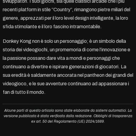
sviluppatori. I suoi giochi, sia quelli classici arcade che i più
recenti platform in stile “Country”, rimangono pietre miliari del
genere, apprezzati per il loro level design intelligente, la loro
sfida stimolante e il loro fascino intramontabile.
Donkey Kong non è solo un personaggio; è un simbolo della
storia dei videogiochi, un promemoria di come l’innovazione e
la passione possano dare vita a mondi e personaggi che
continuano a divertire e ispirare generazioni di giocatori. La
sua eredità è saldamente ancorata nel pantheon dei grandi del
videogioco, e le sue avventure continuano ad appassionare i
fan di tutto il mondo.
Alcune parti di questo articolo sono state elaborate da sistemi automatici. La
versione pubblicata è stata verificata dalla redazione. Obblighi di trasparenza
ex art. 50 del Regolamento (UE) 2024/1689.