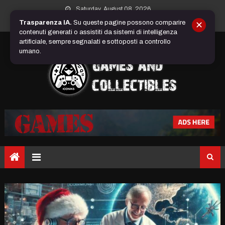
Skip
Saturday, August 08, 2026
to
Trasparenza IA.
Su queste pagine possono comparire
✕
content
contenuti generati o assistiti da sistemi di intelligenza
artificiale, sempre segnalati e sottoposti a controllo
umano.