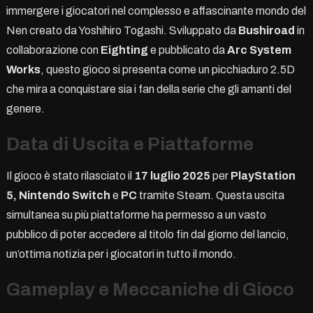
immergere i giocatori nel complesso e affascinante mondo del
Nen creato da Yoshihiro Togashi. Sviluppato da
Bushiroad
in
collaborazione con
Eighting
e pubblicato da
Arc System
Works
, questo gioco si presenta come un picchiaduro 2.5D
che mira a conquistare sia i fan della serie che gli amanti del
genere.
Data di Uscita e Piattaforme
Il gioco è stato rilasciato il
17 luglio 2025
per
PlayStation
5, Nintendo Switch
e
PC
tramite Steam. Questa uscita
simultanea su più piattaforme ha permesso a un vasto
pubblico di poter accedere al titolo fin dal giorno del lancio,
un’ottima notizia per i giocatori in tutto il mondo.
Gameplay e Meccaniche di Gioco