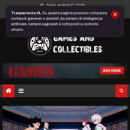
Skip
Friday, August 07, 2026
to
Trasparenza IA.
Su queste pagine possono comparire
✕
content
contenuti generati o assistiti da sistemi di intelligenza
artificiale, sempre segnalati e sottoposti a controllo
umano.