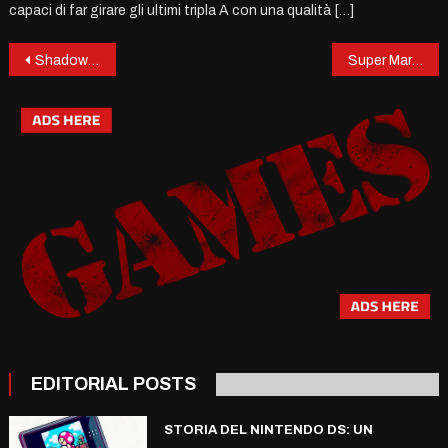
capaci di far girare gli ultimi tripla A con una qualità […]
Post
Shadow Labyrinth: L’Inaspettata Rivisitazione di un’Icona dei Videogiochi
Super Mario 64: La Rivoluzione a 64 Bit che Ha Cambiato i Videogiochi
navigation
EDITORIAL POSTS
STORIA DEL NINTENDO DS: UN