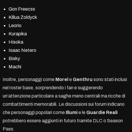
Gon Freecss
Killua Zoldyck
Leorio
Kurapika
Hisoka
Isaac Netero
Bisky
Machi
Inoltre, personaggi come
Morel
e
Genthru
sono stati inclusi
nel roster base, sorprendendo i fan e suggerendo
un’attenzione particolare a saghe meno centrali ma ricche di
combattimenti memorabili. Le discussioni sui forum indicano
che personaggi popolari come
Illumi
e le
Guardie Reali
potrebbero essere aggiunti in futuro tramite DLC o Season
Pass.