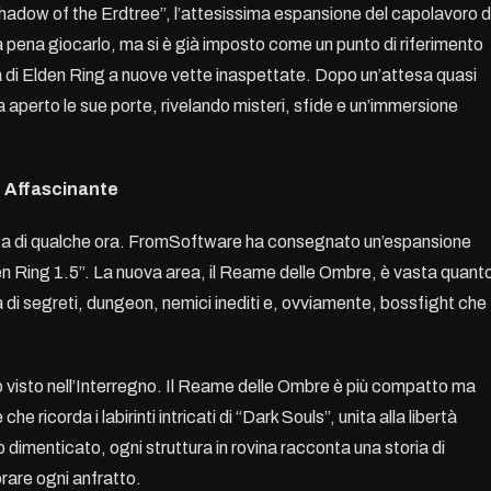
hadow of the Erdtree”, l’attesissima espansione del capolavoro d
a pena giocarlo, ma si è già imposto come un punto di riferimento
a di Elden Ring a nuove vette inaspettate. Dopo un’attesa quasi
ha aperto le sue porte, rivelando misteri, sfide e un’immersione
 Affascinante
ta di qualche ora. FromSoftware ha consegnato un’espansione
en Ring 1.5”. La nuova area, il Reame delle Ombre, è vasta quant
sa di segreti, dungeon, nemici inediti e, ovviamente, bossfight che
o visto nell’Interregno. Il Reame delle Ombre è più compatto ma
 ricorda i labirinti intricati di “Dark Souls”, unita alla libertà
o dimenticato, ogni struttura in rovina racconta una storia di
rare ogni anfratto.