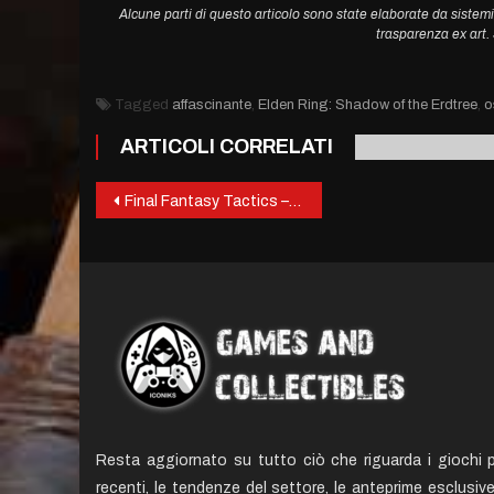
Alcune parti di questo articolo sono state elaborate da sistemi
trasparenza ex art
Tagged
affascinante
,
Elden Ring: Shadow of the Erdtree
,
o
ARTICOLI CORRELATI
Post
Final Fantasy Tactics – The Ivalice Chronicles
navigation
Resta aggiornato su tutto ciò che riguarda i giochi p
recenti, le tendenze del settore, le anteprime esclusiv