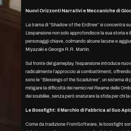
Nuovi Orizzonti Narrativi e Meccaniche di Gio
La trama di “Shadow of the Erdtree” si concentra su M
L’espansione non solo approfondisce la sua storia e 
personaggi chiave, colmando alcune lacune e aggiunge
Miyazaki e George R.R. Martin.
Sul fronte del gameplay, l’espansione introduce nuov
radicalmente l’approccio ai combattimenti, offrend
sono le “Blessings of the Scadutree”, un sistema di
mitigare la difficoltà dei nemici nel Reame delle Omb
dei soulslike, senza però snaturare la sfida per chi la
Le Bossfight: Il Marchio di Fabbrica al Suo Api
Come da tradizione FromSoftware, le bossfight sono