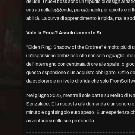
delude. I nuovi boss sono un tripudio di design artist
entrati nella leggenda, paragonabili per epicità e diff
abilità. La curva di apprendimento è ripida, ma la s
Vale la Pena? Assolutamente Sì.
“Elden Ring: Shadow of the Erdtree” è molto più di 
un’espansione ambiziosa che non solo eguaglia, ma in
dell’Interregno con centinaia di ore alle spalle, o gio
questa espansione è un acquisto obbligato. Offre deci
da esplorare e un livello di sfida che solo FromSoftwa
Nel giugno 2025, mentre il sole batte su Melito di Nap
Senzaluce. E la risposta alla domanda è un sonoro e 
minuto e ogni singolo euro speso. È un’esperienza ch
avventurarsi nelle sue profondità.