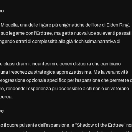
co
iquella, una delle figure più enigmatiche dell’lore di Elden Ring.
il suo legame con l’Erdtree, ma getta nuova luce su eventi passati
ndo strati di complessità alla già ricchissima narrativa di
e classi di armi, incantesimi e ceneri di guerra che cambiano
o una freschezza strategica apprezzatissima. Ma la vera novità
 progressione opzionale specifico per l’espansione che permette d
re, rendendo l’esperienza più accessibile a chi non è un veterano
 cerca.
ce
 il cuore pulsante dell’espansione, e “Shadow of the Erdtree” no