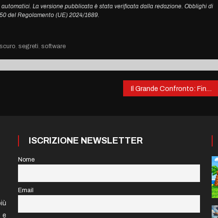
 automatici. La versione pubblicata è stata verificata dalla redazione. Obblighi di
. 50 del Regolamento (UE) 2024/1689.
scuro
,
segreti
,
software
Il Grande Confronto: Final Fantasy VII Remake vs. Final Fantasy VII Rebirth
ISCRIZIONE NEWSLETTER
Nome
Email
iù
e e