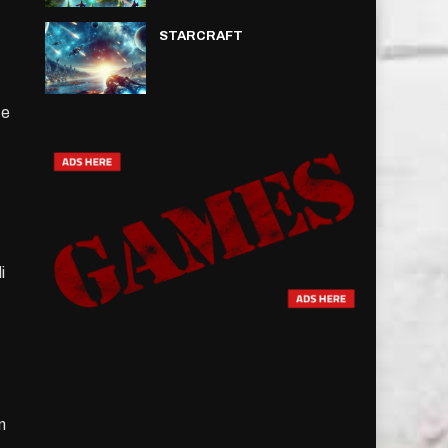
STARCRAFT
 e
i
n