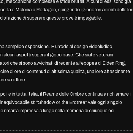
ico, meccaniche complesse e sfide brutali. Alcuni di essi sono già
icoltà a Malenia o Radagon, spingendo i giocatori ai limiti delle lo
oddisfazione di superare queste prove è impagabile.
una semplice espansione. È un’ode al design videoludico,
 alcuni aspetti supera il gioco base. Che siate veterani
catori che si sono avvicinati di recente all’epopea di Elden Ring,
ne di ore di contenuti di altissima qualità, una lore affascinante
re sa offrire.
oli e in tutta Italia, il Reame delle Ombre continua a richiamare i
inequivocabile sì: “Shadow of the Erdtree” vale ogni singolo
e rimarrà impressa a lungo nella memoria di chiunque osi