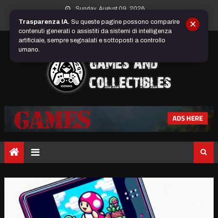
Skip
Sunday, August 09, 2026
to
Trasparenza IA.
Su queste pagine possono comparire
✕
content
contenuti generati o assistiti da sistemi di intelligenza
artificiale, sempre segnalati e sottoposti a controllo
umano.