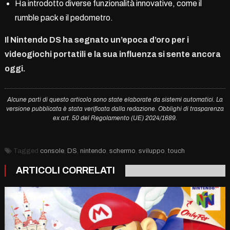
Ha introdotto diverse funzionalità innovative, come il
rumble pack e il pedometro.
Il Nintendo DS ha segnato un’epoca d’oro per i
videogiochi portatili e la sua influenza si sente ancora
oggi.
Alcune parti di questo articolo sono state elaborate da sistemi automatici. La
versione pubblicata è stata verificata dalla redazione. Obblighi di trasparenza
ex art. 50 del Regolamento (UE) 2024/1689.
Tagged
console
,
DS
,
nintendo
,
schermo
,
sviluppo
,
touch
ARTICOLI CORRELATI