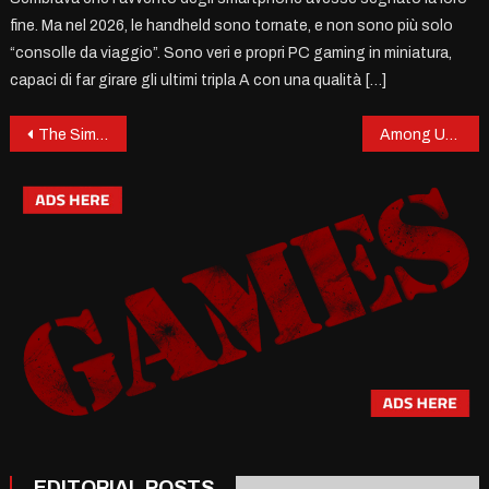
fine. Ma nel 2026, le handheld sono tornate, e non sono più solo
“consolle da viaggio”. Sono veri e propri PC gaming in miniatura,
capaci di far girare gli ultimi tripla A con una qualità […]
Post
The Sims: Un Simulatore di Vita che ha Conquistato il Mondo
Among Us: Da fenomeno di nicchia a star globale
navigation
EDITORIAL POSTS