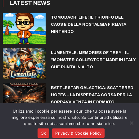
LATEST NEWS
TOMODACHI LIFE: IL TRIONFO DEL
CAOS E DELLA NOSTALGIA FIRMATA
NINTENDO
LUMENTALE: MEMORIES OF TREY – IL
“MONSTER COLLECTOR” MADE IN ITALY
CHE PUNTA IN ALTO
BATTLESTAR GALACTICA: SCATTERED
HOPES – LA DISPERATA CORSA PER LA
SOPRAVVIVENZA IN FORMATO
ROGUELITE
Utilizziamo i cookie per essere sicuri che tu possa avere la
migliore esperienza sul nostro sito. Se continui ad utilizzare
questo sito noi assumiamo che tu ne sia felice.
© copyright iconiks.net 2015-2026
Ok
Privacy & Cookie Policy
Action
Adventure
Sports
Arcade
Collectibles