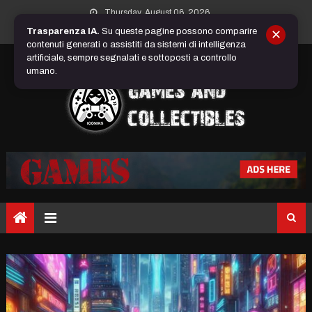
Skip
Thursday, August 06, 2026
to
Trasparenza IA.
Su queste pagine possono comparire
✕
content
contenuti generati o assistiti da sistemi di intelligenza
artificiale, sempre segnalati e sottoposti a controllo
umano.