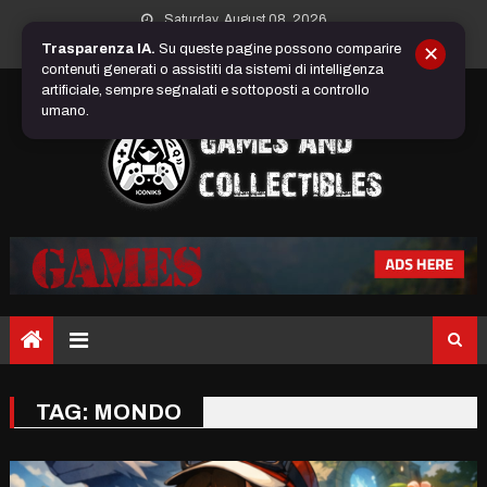
Skip
Saturday, August 08, 2026
to
Trasparenza IA.
Su queste pagine possono comparire
✕
content
contenuti generati o assistiti da sistemi di intelligenza
artificiale, sempre segnalati e sottoposti a controllo
umano.
TAG:
MONDO