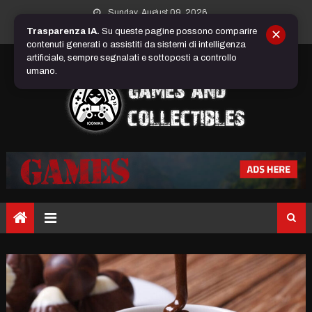
Skip
Sunday, August 09, 2026
to
Trasparenza IA.
Su queste pagine possono comparire
✕
content
contenuti generati o assistiti da sistemi di intelligenza
artificiale, sempre segnalati e sottoposti a controllo
umano.