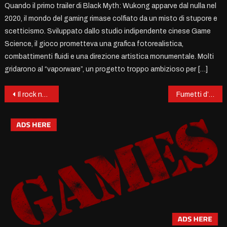
Quando il primo trailer di Black Myth: Wukong apparve dal nulla nel
2020, il mondo del gaming rimase colfiato da un misto di stupore e
scetticismo. Sviluppato dallo studio indipendente cinese Game
Science, il gioco prometteva una grafica fotorealistica,
combattimenti fluidi e una direzione artistica monumentale. Molti
gridarono al “vaporware”, un progetto troppo ambizioso per […]
Post
Il rock nei francobolli.
Fumetti d’autore e francobolli
navigation