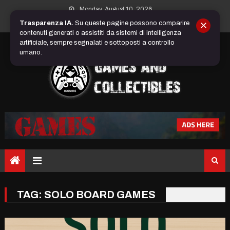
Skip
Monday, August 10, 2026
to
Trasparenza IA.
Su queste pagine possono comparire
✕
content
contenuti generati o assistiti da sistemi di intelligenza
artificiale, sempre segnalati e sottoposti a controllo
umano.
TAG:
SOLO BOARD GAMES