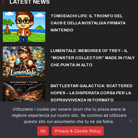
LATEST NEWS
TOMODACHI LIFE: IL TRIONFO DEL
CAOS E DELLA NOSTALGIA FIRMATA
NINTENDO
LUMENTALE: MEMORIES OF TREY – IL
“MONSTER COLLECTOR” MADE IN ITALY
CHE PUNTA IN ALTO
BATTLESTAR GALACTICA: SCATTERED
HOPES – LA DISPERATA CORSA PER LA
SOPRAVVIVENZA IN FORMATO
ROGUELITE
Utilizziamo i cookie per essere sicuri che tu possa avere la
migliore esperienza sul nostro sito. Se continui ad utilizzare
questo sito noi assumiamo che tu ne sia felice.
© copyright iconiks.net 2015-2026
Ok
Privacy & Cookie Policy
Action
Adventure
Sports
Arcade
Collectibles