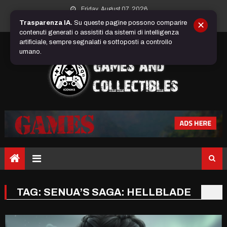
Skip
Friday, August 07, 2026
to
Trasparenza IA.
Su queste pagine possono comparire
✕
content
contenuti generati o assistiti da sistemi di intelligenza
artificiale, sempre segnalati e sottoposti a controllo
umano.
TAG:
SENUA’S SAGA: HELLBLADE