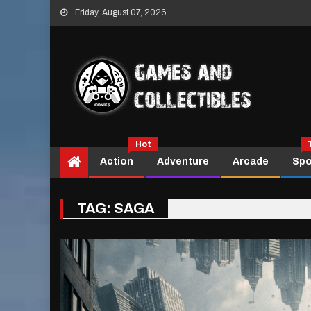
Skip
Friday, August 07, 2026
to
content
Hot
Action
Adventure
Arcade
Spo
TAG:
SAGA