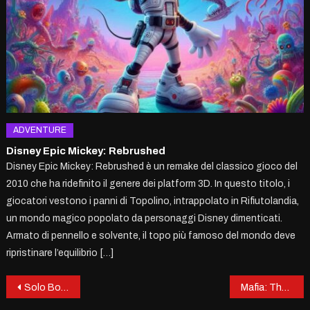
ADVENTURE
Disney Epic Mickey: Rebrushed
Disney Epic Mickey: Rebrushed è un remake del classico gioco del
2010 che ha ridefinito il genere dei platform 3D. In questo titolo, i
giocatori vestono i panni di Topolino, intrappolato in Rifiutolandia,
un mondo magico popolato da personaggi Disney dimenticati.
Armato di pennello e solvente, il topo più famoso del mondo deve
ripristinare l’equilibrio […]
Post
Solo Board Games: L’Ascesa del Gioco da Tavolo in Solitaria
Mafia: The Old Country – Un Viaggio alle Origini del Crimine Organizzato