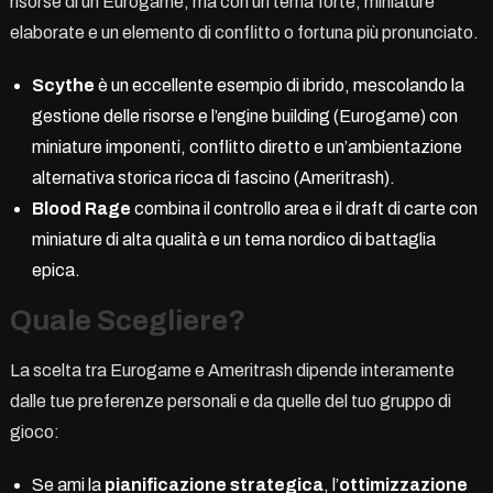
risorse di un Eurogame, ma con un tema forte, miniature
elaborate e un elemento di conflitto o fortuna più pronunciato.
Scythe
è un eccellente esempio di ibrido, mescolando la
gestione delle risorse e l’engine building (Eurogame) con
miniature imponenti, conflitto diretto e un’ambientazione
alternativa storica ricca di fascino (Ameritrash).
Blood Rage
combina il controllo area e il draft di carte con
miniature di alta qualità e un tema nordico di battaglia
epica.
Quale Scegliere?
La scelta tra Eurogame e Ameritrash dipende interamente
dalle tue preferenze personali e da quelle del tuo gruppo di
gioco:
Se ami la
pianificazione strategica
, l’
ottimizzazione