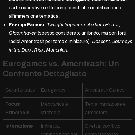
carte evocative e altri componenti che contribuiscono
all’immersione tematica.
Esempi Famosi:
Twilight Imperium
,
Arkham Horror
,
Gloomhaven
(spesso considerato un ibrido, ma con forti
radici Ameritrash per tema e miniature),
Descent: Journeys
in the Dark
,
Risk
,
Munchkin
.
Eurogames vs. Ameritrash: Un
Confronto Dettagliato
Caratteristica
Eurogames
Ameritrash Games
Focus
Meccanica e
Tema, narrazione e
Principale
strategia
atmosfera
Interazione
Indiretta,
Diretta, conflitto,
competizione per
combattimento,