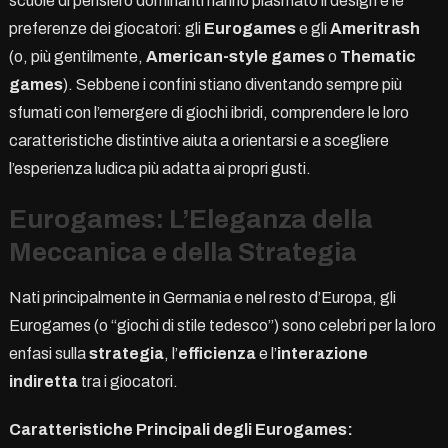
scuole di pensiero dominanti hanno plasmato il design e le
preferenze dei giocatori: gli
Eurogames
e gli
Ameritrash
(o, più gentilmente,
American-style games
o
Thematic
games
). Sebbene i confini stiano diventando sempre più
sfumati con l’emergere di giochi ibridi, comprendere le loro
caratteristiche distintive aiuta a orientarsi e a scegliere
l’esperienza ludica più adatta ai propri gusti.
Eurogames: L’Eleganza della
Meccanica e della Strategia
Nati principalmente in Germania e nel resto d’Europa, gli
Eurogames (o “giochi di stile tedesco”) sono celebri per la loro
enfasi sulla
strategia
, l’
efficienza
e l’
interazione
indiretta
tra i giocatori.
Caratteristiche Principali degli Eurogames: