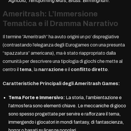
Agricola
,
Terraforming Mars
,
Brass: Birmingham
.
Ameritrash: L’Immersione
Tematica e il Dramma Narrativo
Il termine “Ameritrash” ha avuto origini un po’ dispregiative
(contrastando l’eleganza degli Eurogames con una presunta
“spazzatura” americana), ma è stato riappropriato dalla
comunità per descrivere una tipologia di giochi che mette al
centro il
tema
, la
narrazione
e il
conflitto diretto
.
Caratteristiche Principali degli Ameritrash Games:
Tema Forte e Immersivo:
La storia, l’ambientazione e
l’atmosfera sono elementi chiave. Le meccaniche di gioco
sono spesso progettate per servire e rafforzare il tema,
immergendo i giocatori in mondi fantasy, di fantascienza,
horror o basati su licenze popolari.