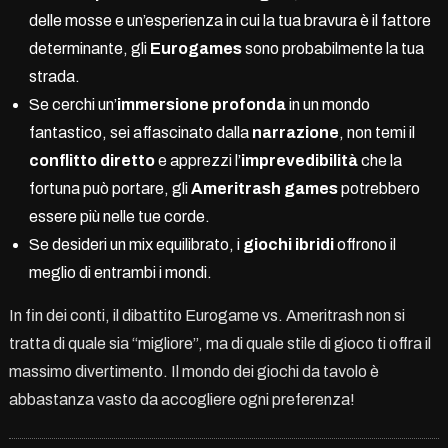
delle mosse e un’esperienza in cui la tua bravura è il fattore
determinante, gli
Eurogames
sono probabilmente la tua
strada.
Se cerchi un’
immersione profonda
in un mondo
fantastico, sei affascinato dalla
narrazione
, non temi il
conflitto diretto
e apprezzi l’
imprevedibilità
che la
fortuna può portare, gli
Ameritrash games
potrebbero
essere più nelle tue corde.
Se desideri un mix equilibrato, i
giochi ibridi
offrono il
meglio di entrambi i mondi.
In fin dei conti, il dibattito Eurogame vs. Ameritrash non si
tratta di quale sia “migliore”, ma di quale stile di gioco ti offra il
massimo divertimento. Il mondo dei giochi da tavolo è
abbastanza vasto da accogliere ogni preferenza!