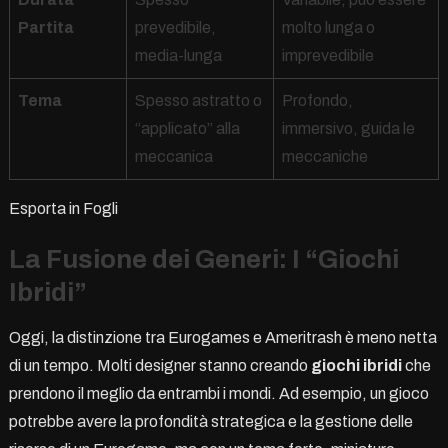
Partita
prevedibile,
molto lunga o
media-lunga
imprevedibile
Tema
Spesso astratto o
Profondo,
“applicato” alla
immersivo, guida le
meccanica
meccaniche
Esporta in Fogli
La Fusione dei Generi: I “Giochi
Ibridi”
Oggi, la distinzione tra Eurogames e Ameritrash è meno netta
di un tempo. Molti designer stanno creando
giochi ibridi
che
prendono il meglio da entrambi i mondi. Ad esempio, un gioco
potrebbe avere la profondità strategica e la gestione delle