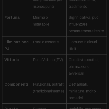
risorse/punti
tradimento
Fortuna
Minima o
Significativa, può
mitigabile
influenzare
pesantemente l’esito
Eliminazione
Rara o assente
Comune in alcuni
PJ
titoli
Vittoria
Punti Vittoria (PV)
Obiettivi specifici,
eliminazione
avversari
Componenti
Funzionali, astratti
Dettagliati,
(tradizionalmente)
miniature, molto
tematici
Durata
Spesso
Variabile, può essere