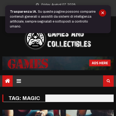
Skip
Friday, August 07, 2026
to
Trasparenza IA.
Su queste pagine possono comparire
✕
content
contenuti generati o assistiti da sistemi di intelligenza
artificiale, sempre segnalati e sottoposti a controllo
umano.
TAG:
MAGIC