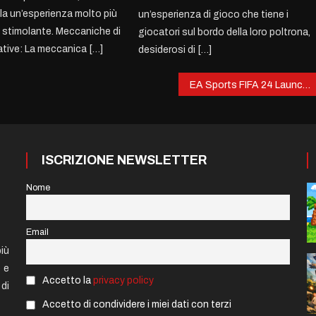
ela un’esperienza molto più
un’esperienza di gioco che tiene i
stimolante. Meccaniche di
giocatori sul bordo della loro poltrona,
tive: La meccanica […]
desiderosi di […]
EA Sports FIFA 24 Launch
ISCRIZIONE NEWSLETTER
Nome
Email
iù
e e
Accetto la
privacy policy
di
Accetto di condividere i miei dati con terzi