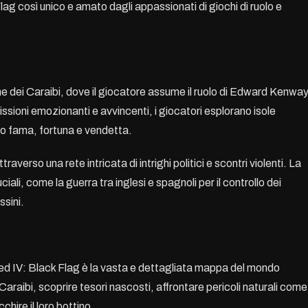
g così unico e amato dagli appassionati di giochi di ruolo e
ine dei Caraibi, dove il giocatore assume il ruolo di Edward Kenway
issioni emozionanti e avvincenti, i giocatori esplorano isole
no fama, fortuna e vendetta.
erso una rete intricata di intrighi politici e scontri violenti. La
ciali, come la guerra tra inglesi e spagnoli per il controllo dei
ssini.
reed IV: Black Flag è la vasta e dettagliata mappa del mondo
i Caraibi, scoprire tesori nascosti, affrontare pericoli naturali come
hire il loro bottino.