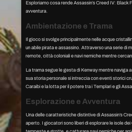
Esploriamo cosa rende Assassin’s Creed IV: Black Fla
avventura.
Ambientazione e Trama
Il gioco si svolge principalmente nelle acque cristall
un abile pirata e assassino. Attraverso una serie di m
remote, città coloniali e navi nemiche mentre cerca
La trama segue le gesta di Kenway mentre naviga attrav
sua storia personale si intreccia con eventi storici cru
Caraibi e la lotta per il potere tra i Templari e gli Assa
Esplorazione e Avventura
Una delle caratteristiche distintive di Assassin’s C
aperto. I giocatori sono liberi di esplorare le isole de
tempeste e grotte, e catturare navi nemiche per arricc