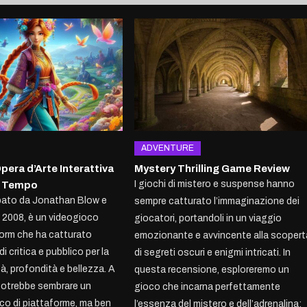
ADVENTURE
pera d’Arte Interattiva
Mystery Thrilling Game Review
I giochi di mistero e suspense hanno
il Tempo
ppato da Jonathan Blow e
sempre catturato l’immaginazione dei
l 2008, è un videogioco
giocatori, portandoli in un viaggio
orm che ha catturato
emozionante e avvincente alla scopert
di critica e pubblico per la
di segreti oscuri e enigmi intricati. In
tà, profondità e bellezza. A
questa recensione, esploreremo un
 potrebbe sembrare un
gioco che incarna perfettamente
co di piattaforme, ma ben
l’essenza del mistero e dell’adrenalina: