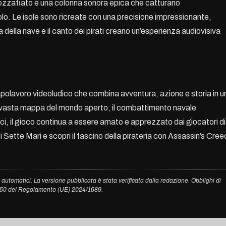
mozzafiato e una colonna sonora epica che catturano
lo. Le isole sono ricreate con una precisione impressionante,
a della nave e il canto dei pirati creano un’esperienza audiovisiva
capolavoro videoludico che combina avventura, azione e storia in u
vasta mappa del mondo aperto, il combattimento navale
ici, il gioco continua a essere amato e apprezzato dai giocatori di
 i Sette Mari e scopri il fascino della pirateria con Assassin’s Cree
 automatici. La versione pubblicata è stata verificata dalla redazione. Obblighi di
. 50 del Regolamento (UE) 2024/1689.