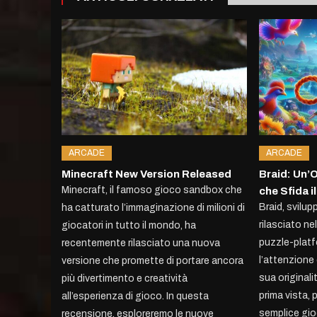
ARCADE
ARCADE
Minecraft New Version Released
Braid: Un’O
Minecraft, il famoso gioco sandbox che
che Sfida 
Braid, svilu
ha catturato l’immaginazione di milioni di
rilasciato ne
giocatori in tutto il mondo, ha
puzzle-platf
recentemente rilasciato una nuova
l’attenzione 
versione che promette di portare ancora
sua originali
più divertimento e creatività
prima vista,
all’esperienza di gioco. In questa
semplice gio
recensione, esploreremo le nuove