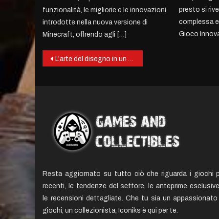
presto si riv
funzionalità, le migliorie e le innovazioni
complessa e 
introdotte nella nuova versione di
Gioco Innova
Minecraft, offrendo agli […]
Post
L’arte del disegno in un gioco di carte.
navigation
Resta aggiornato su tutto ciò che riguarda i giochi p
recenti, le tendenze del settore, le anteprime esclusiv
le recensioni dettagliate. Che tu sia un appassionato 
giochi, un collezionista, Iconiks è qui per te.