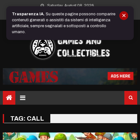
Skip
Saturday, August 08, 2026
to
Trasparenza IA.
Su queste pagine possono comparire
✕
content
contenuti generati o assistiti da sistemi di intelligenza
artificiale, sempre segnalati e sottoposti a controllo
umano.
TAG:
CALL