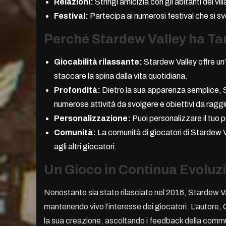
Relazioni:
Stringi amicizia con gli abitanti del vil
Festival:
Partecipa ai numerosi festival che si sv
Perché Stardew Valley ha T
Giocabilità rilassante:
Stardew Valley offre un’
staccare la spina dalla vita quotidiana.
Profondità:
Dietro la sua apparenza semplice, 
numerose attività da svolgere e obiettivi da ragg
Personalizzazione:
Puoi personalizzare il tuo pe
Comunità:
La comunità di giocatori di Stardew V
agli altri giocatori.
Un Gioco in Continua Evoluz
Nonostante sia stato rilasciato nel 2016, Stardew Va
mantenendo vivo l’interesse dei giocatori. L’autor
la sua creazione, ascoltando i feedback della comm