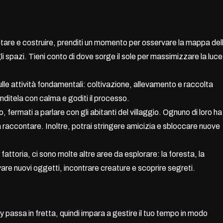
antare e costruire, prenditi un momento per osservare la mappa del
i spazi. Tieni conto di dove sorge il sole per massimizzare la luce
sulle attività fondamentali: coltivazione, allevamento e raccolta
enditela con calma e goditi il processo.
, fermati a parlare con gli abitanti del villaggio. Ognuno di loro ha
da raccontare. Inoltre, potrai stringere amicizia e sbloccare nuove
 fattoria, ci sono molte altre aree da esplorare: la foresta, la
vare nuovi oggetti, incontrare creature e scoprire segreti.
y passa in fretta, quindi impara a gestire il tuo tempo in modo