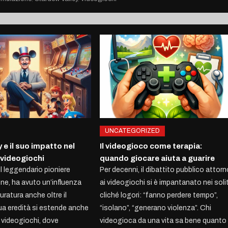
UNCATEGORIZED
 e il suo impatto nel
Il videogioco come terapia:
videogiochi
quando giocare aiuta a guarire
il leggendario pioniere
Per decenni, il dibattito pubblico attor
one, ha avuto un’influenza
ai videogiochi si è impantanato nei solit
ratura anche oltre il
cliché logori: “fanno perdere tempo”,
ua eredità si estende anche
“isolano”, “generano violenza”. Chi
 videogiochi, dove
videogioca da una vita sa bene quanto