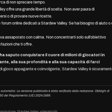
 cerca di non sprecare tempo.
ey offre una grande libertà di scelta. Non aver paura di
ersi o di provare nuove ricette.
forum online dedicati a Stardew Valley. Se hai bisogno di aiuto o 
va assaporato con calma. Non concentrarti solo sull’obiettivo
fazioni che ti offre.
a saputo conquistare il cuore di milioni di giocatori in
ante, alla sua profondità e alla sua capacità di farci
za di gioco appagante e coinvolgente, Stardew Valley è sicuramen
 automatici. La versione pubblicata è stata verificata dalla redazione. Obblighi di
. 50 del Regolamento (UE) 2024/1689.
imulazione
,
Stardew Valley
,
videogiochi