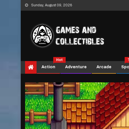
Skip
Sunday, August 09, 2026
to
content
Hot
Action
Adventure
Arcade
Spo