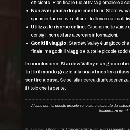
efficiente. Pianifica le tue attività giornaliere e
Non aver paura di sperimentare:
Stardew Vall
sperimentare nuove colture, di allevare animali div
Utilizza le risorse online:
Ci sono molte guide e 
consigli, non esitare a cercare informazioni.
Goditi il viaggio:
Stardew Valley è un gioco che 
finale, ma goditi il viaggio e tutte le piccole soddis
In conclusione, Stardew Valley è un gioco che h
tutto il mondo grazie alla sua atmosfera rilass
sentire a casa.
Se sei alla ricerca di un’esperien
il titolo che fa per te.
Alcune parti di questo articolo sono state elaborate da sistemi
trasparenza ex art
Tagged
agricoltura
,
ConcernedApe
,
indie
,
rilassamento
,
s