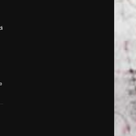
di
te