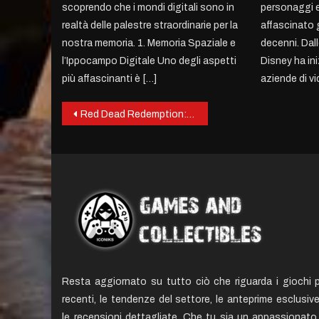
scoprendo che i mondi digitali sono in
personaggi e
realtà delle palestre straordinarie per la
affascinato g
nostra memoria. 1. Memoria Spaziale e
decenni. Dalle
l’Ippocampo Digitale Uno degli aspetti
Disney ha ini
più affascinanti è […]
aziende di v
Post
Red Dead Redemption: Un’epica avventura nel Far West
navigation
Resta aggiornato su tutto ciò che riguarda i giochi p
recenti, le tendenze del settore, le anteprime esclusiv
le recensioni dettagliate. Che tu sia un appassionato 