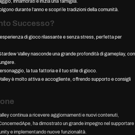
laggio, innamorati e inizia una famiglia.
olgono durante l’anno e scopri le tradizioni della comunità.
anto Successo?
esperienza di gioco rilassante e senza stress, perfetta per
Stardew Valley nasconde una grande profondità di gameplay, con
iungere.
rsonaggio, la tua fattoria e il tuo stile di gioco.
alley è molto attiva e accogliente, offrendo supporto e consigli
ione
lley continua a ricevere aggiornamenti e nuovi contenuti,
e, ConcernedApe, ha dimostrato un grande impegno nel supportare
unity e implementando nuove funzionalità.