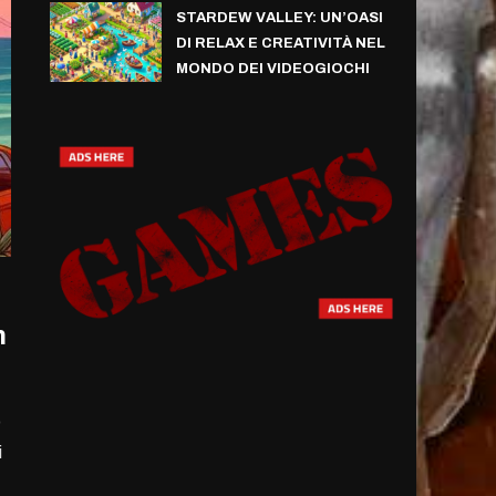
STARDEW VALLEY: UN’OASI
DI RELAX E CREATIVITÀ NEL
MONDO DEI VIDEOGIOCHI
n
o
i