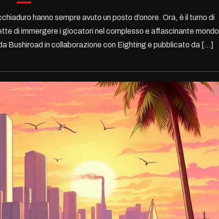
cchiaduro hanno sempre avuto un posto d’onore. Ora, è il turno di
ette di immergere i giocatori nel complesso e affascinante mondo
da Bushiroad in collaborazione con Eighting e pubblicato da […]