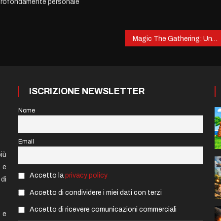
profondamente personale
Magic The Gathering: Un viaggio nel multiverso
ISCRIZIONE NEWSLETTER
Nome
Email
iù
e e
Accetto la
privacy policy
di
Accetto di condividere i miei dati con terzi
Accetto di ricevere comunicazioni commerciali
 e