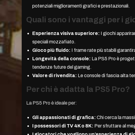
potenziali miglioramenti grafici e prestazionali.
Quali sono i vantaggi per i g
Esperienza visiva superiore:
I giochi appariran
speciali mozzafiato.
Gioco più fluido:
I frame rate più stabili garanti
Longevità della console:
La PS5 Pro è progett
tendenze future del gaming.
Valore di rivendita:
Le console di fascia alta te
Per chi è adatta la PS5 Pro?
La PS5 Pro è ideale per:
Gli appassionati di grafica:
Chi cerca la massim
I possessori di TV 4K o 8K:
Per sfruttare al meg
I giocatori che vogliono un’esperienza di gi