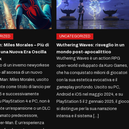
RIZED
UNCATEGORIZED
 Miles Morales – Più di
Wuthering Waves: risveglio in un
 una Nuova Era Oscilla
mondo post-apocalittico
Wuthering Waves è un action RPG
k
do di un inverno newyorkese
open-world sviluppato da Kuro Games,
 all’ascesa di un nuovo
che ha conquistato milioni di giocatori
-Man: Miles Morales, uscito
con la sua estetica evocativa e il
te come titolo di lancio per
gameplay profondo. Uscito su PC,
 5 e successivamente
Android e iOS nel maggio 2024, e su
 PlayStation 4 e PC, non è
PlayStation 5 il 2 gennaio 2025, il gioc
te un’espansione o un DLC
si distingue per la sua narrazione
lamato predecessore,
intensa e il sistema […]
der-Man. È un’esperienza