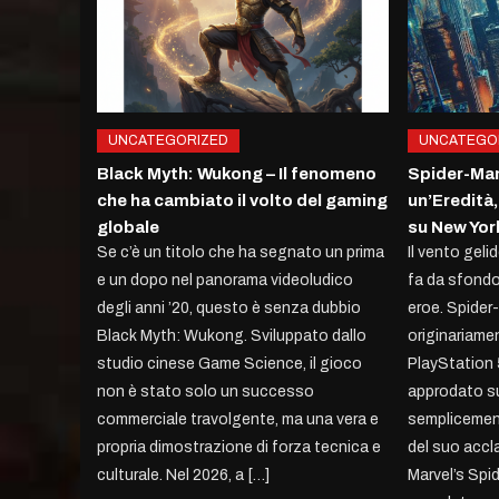
UNCATEGORIZED
UNCATEGO
Black Myth: Wukong – Il fenomeno
Spider-Man:
che ha cambiato il volto del gaming
un’Eredità,
globale
su New Yor
Se c’è un titolo che ha segnato un prima
Il vento geli
e un dopo nel panorama videoludico
fa da sfondo
degli anni ’20, questo è senza dubbio
eroe. Spider
Black Myth: Wukong. Sviluppato dallo
originariamen
studio cinese Game Science, il gioco
PlayStation
non è stato solo un successo
approdato su
commerciale travolgente, ma una vera e
semplicemen
propria dimostrazione di forza tecnica e
del suo acc
culturale. Nel 2026, a […]
Marvel’s Spi