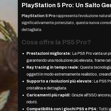
PlayStation 5 Pro: Un Salto G
PlayStation 5 Pro
rappresenta l’evoluzione natura
significativamente potenziato, questa nuova consol
dettagliata.
Cosa offre la PS5 Pro?
Prestazioni migliorate:
La PS5 Pro vanta un pr
garantendo una risoluzione più elevata, frame rate più
Ray tracing in tempo reale:
Questa tecnologia r
oggetti in modo estremamente realistico, creando
Supporto a risoluzioni più elevate:
La PS5 Pro
cristallina e dettagliata.
Caricamenti più rapidi:
Grazie all’SSD ancora p
ridotti.
Compatibilità con i giochi PS5 e PS4:
Tutti i