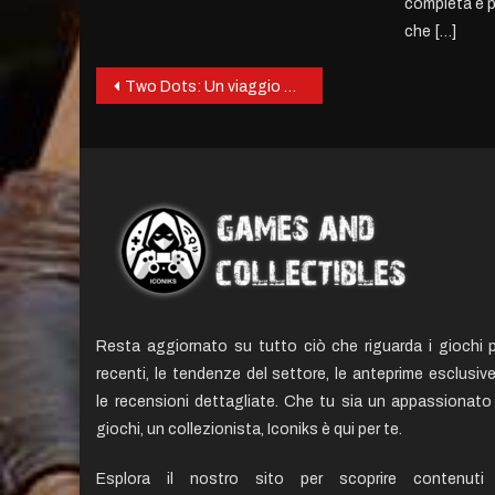
completa e 
che […]
Post
Two Dots: Un viaggio colorato tra puzzle e relax
navigation
Resta aggiornato su tutto ciò che riguarda i giochi p
recenti, le tendenze del settore, le anteprime esclusiv
le recensioni dettagliate. Che tu sia un appassionato 
giochi, un collezionista, Iconiks è qui per te.
Esplora il nostro sito per scoprire contenuti