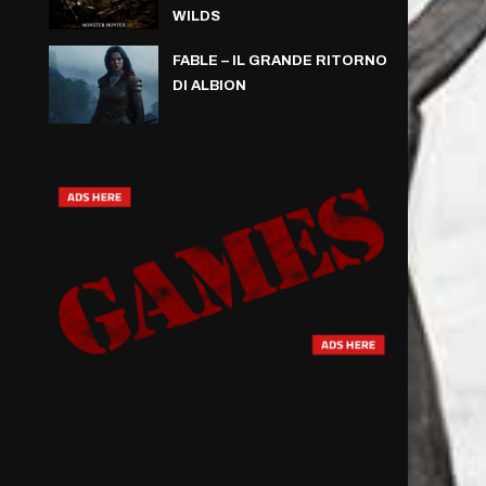
WILDS
FABLE – IL GRANDE RITORNO
DI ALBION