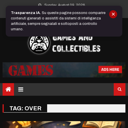
Skip
Sunday, August 09, 2026
to
Trasparenza IA.
Su queste pagine possono comparire
✕
content
contenuti generati o assistiti da sistemi di intelligenza
artificiale, sempre segnalati e sottoposti a controllo
umano.
TAG:
OVER