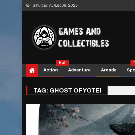
Skip
Saturday, August 08, 2026
to
content
Hot
Action
Adventure
Arcade
Spo
TAG:
GHOST OF YOTEI