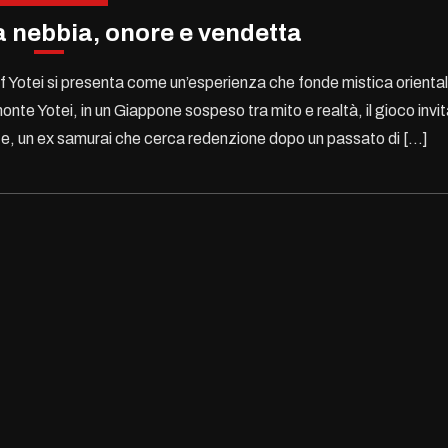
ra nebbia, onore e vendetta
Yotei si presenta come un’esperienza che fonde mistica orienta
nte Yotei, in un Giappone sospeso tra mito e realtà, il gioco invi
rante, un ex samurai che cerca redenzione dopo un passato di […]