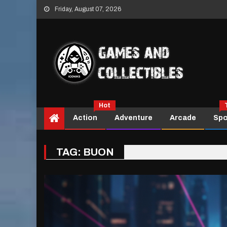
Skip
Friday, August 07, 2026
to
content
Hot
Action
Adventure
Arcade
Spo
TAG:
BUON