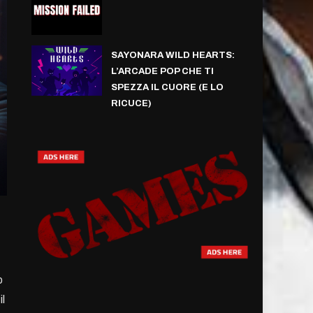
SAYONARA WILD HEARTS:
L’ARCADE POP CHE TI
SPEZZA IL CUORE (E LO
RICUCE)
o
il