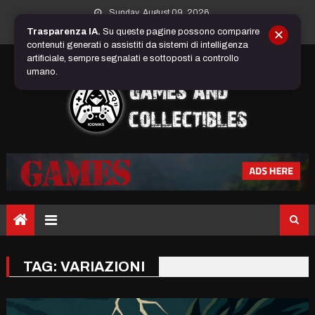
Skip
Sunday, August 09, 2026
to
Trasparenza IA.
Su queste pagine possono comparire
✕
content
contenuti generati o assistiti da sistemi di intelligenza
artificiale, sempre segnalati e sottoposti a controllo
umano.
TAG:
VARIAZIONI