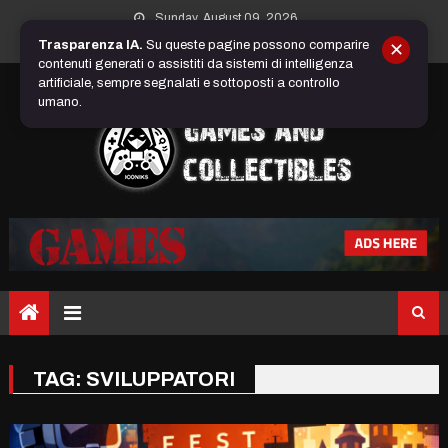
Skip
Sunday, August 09, 2026
to
Trasparenza IA.
Su queste pagine possono comparire
✕
content
contenuti generati o assistiti da sistemi di intelligenza
artificiale, sempre segnalati e sottoposti a controllo
umano.
TAG:
SVILUPPATORI