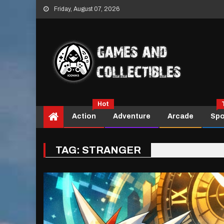
Skip
Friday, August 07, 2026
to
content
Hot
Action
Adventure
Arcade
Spo
TAG:
STRANGER