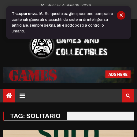
Skip
Sunday, August 09, 2026
to
Trasparenza IA.
Su queste pagine possono comparire
✕
content
contenuti generati o assistiti da sistemi di intelligenza
artificiale, sempre segnalati e sottoposti a controllo
umano.
TAG:
SOLITARIO