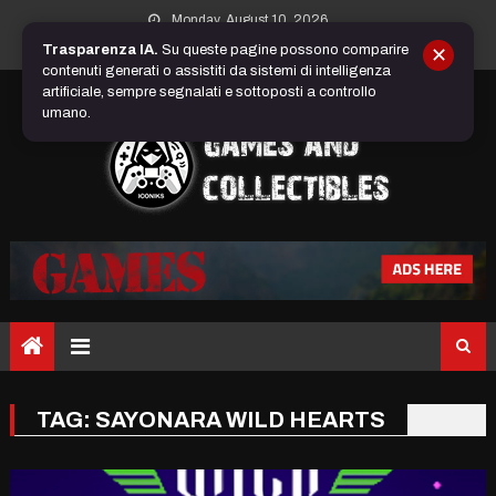
Skip
Monday, August 10, 2026
to
Trasparenza IA.
Su queste pagine possono comparire
✕
content
contenuti generati o assistiti da sistemi di intelligenza
artificiale, sempre segnalati e sottoposti a controllo
umano.
TAG:
SAYONARA WILD HEARTS