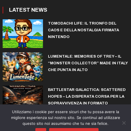
LATEST NEWS
TOMODACHI LIFE: IL TRIONFO DEL
CAOS E DELLA NOSTALGIA FIRMATA
NINTENDO
LUMENTALE: MEMORIES OF TREY – IL
“MONSTER COLLECTOR” MADE IN ITALY
CHE PUNTA IN ALTO
BATTLESTAR GALACTICA: SCATTERED
HOPES – LA DISPERATA CORSA PER LA
SOPRAVVIVENZA IN FORMATO
ROGUELITE
Utilizziamo i cookie per essere sicuri che tu possa avere la
migliore esperienza sul nostro sito. Se continui ad utilizzare
questo sito noi assumiamo che tu ne sia felice.
© copyright iconiks.net 2015-2026